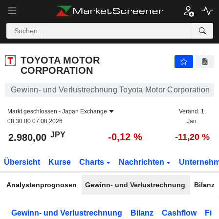
TOYOTA MOTOR CORPORATION
2.980,00
¥
-0,12 %
TOYOTA MOTOR
CORPORATION
Gewinn- und Verlustrechnung Toyota Motor Corporation
Markt geschlossen -
Japan Exchange
Veränd. 1.
08:30:00 07.08.2026
Jan.
JPY
-0,12 %
2.980,00
-11,20 %
Übersicht
Kurse
Charts
Nachrichten
Unterneh
Analystenprognosen
Gewinn- und Verlustrechnung
Bilanz
Gewinn- und Verlustrechnung
Bilanz
Cashflow
Fin