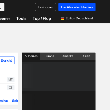
Einloggen
Ein Abo abschließen
eener
Tools
Top / Flop
Edition Deutschland
Indizes
Europa
Amerika
Asien
Bericht
MT
CI
rmine
Sektor
Derivate
ETFs