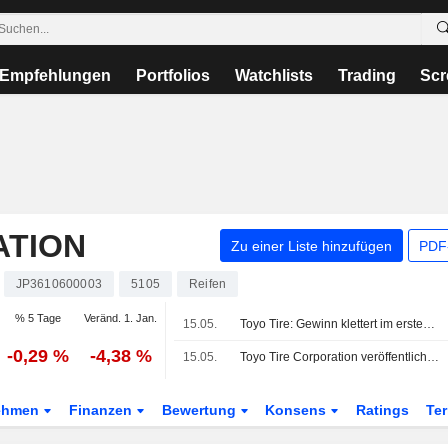
Empfehlungen
Portfolios
Watchlists
Trading
Scr
ATION
Zu einer Liste hinzufügen
PDF-
JP3610600003
5105
Reifen
% 5 Tage
Veränd. 1. Jan.
15.05.
Toyo Tire: Gewinn klettert im ersten Quartal um 15%
-0,29 %
-4,38 %
15.05.
Toyo Tire Corporation veröffentlicht Ergebniszahlen für das erste Quartal zum 31. März 2026
ehmen
Finanzen
Bewertung
Konsens
Ratings
Te