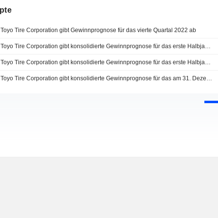
pte
Toyo Tire Corporation gibt Gewinnprognose für das vierte Quartal 2022 ab
Toyo Tire Corporation gibt konsolidierte Gewinnprognose für das erste Halbjahr bis Juni 2022, das zweite Halbjahr bis Dezember 2022 und das Gesamtjahr bis Dezember 2022 ab
Toyo Tire Corporation gibt konsolidierte Gewinnprognose für das erste Halbjahr und das gesamte Geschäftsjahr bis zum 31. Dezember 2021 bekannt
Toyo Tire Corporation gibt konsolidierte Gewinnprognose für das am 31. Dezember 2020 endende Jahr ab