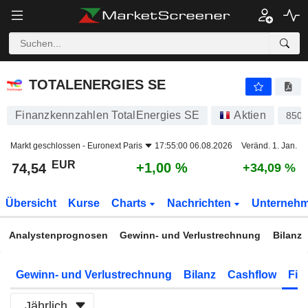
TOTALENERGIES SE
74,54
€
+1,00 %
TOTALENERGIES SE
Finanzkennzahlen TotalEnergies SE
Aktien
850
Markt geschlossen -
Euronext Paris
17:55:00 06.08.2026
Veränd. 1. Jan.
EUR
+1,00 %
74,54
+34,09 %
Übersicht
Kurse
Charts
Nachrichten
Unterneh
Analystenprognosen
Gewinn- und Verlustrechnung
Bilanz
Gewinn- und Verlustrechnung
Bilanz
Cashflow
Fin
Jährlich