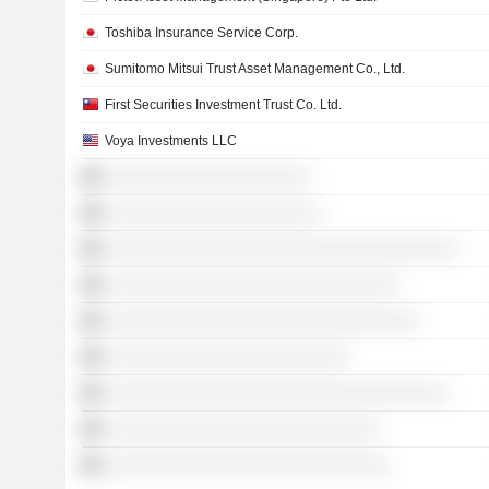
Toshiba Insurance Service Corp.
Sumitomo Mitsui Trust Asset Management Co., Ltd.
First Securities Investment Trust Co. Ltd.
Voya Investments LLC
░░░░░░░░░░░░░░░░░░░░░
░░░░░░░░░░░░░░░░░░░░░░
░░░░░░░░░░░░░░░░░░░░░░░░░░░░░░░░░░░░
░░░░░░░░░░░░░░░░░░░░░░░░░░░░░░
░░░░░░░░░░░░░░░░░░░░░░░░░░░░░░░░
░░░░░░░░░░░░░░░░░░░░░░░░░
░░░░░░░░░░░░░░░░░░░░░░░░░░░░░░░░░░░
░░░░░░░░░░░░░░░░░░░░░░░░░░░░
░░░░░░░░░░░░░░░░░░░░░░░░░░░░░