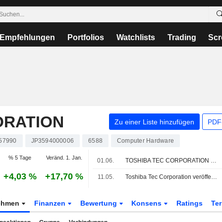
Empfehlungen
Portfolios
Watchlists
Trading
Scr
ORATION
Zu einer Liste hinzufügen
PDF-
57990
JP3594000006
6588
Computer Hardware
% 5 Tage
Veränd. 1. Jan.
01.06.
TOSHIBA TEC CORPORATION : Bewertung von Jefferies & Co. kaufen
+4,03 %
+17,70 %
11.05.
Toshiba Tec Corporation veröffentlicht Ergebnisse für das am 31. März 2026 zu Ende gegangene Geschäftsjahr
ehmen
Finanzen
Bewertung
Konsens
Ratings
Te