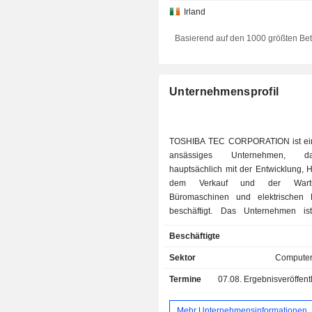
Irland
Basierend auf den 1000 größten Be
Unternehmensprofil
TOSHIBA TEC CORPORATION ist ein
ansässiges Unternehmen, 
hauptsächlich mit der Entwicklung, H
dem Verkauf und der Wart
Büromaschinen und elektrischen 
beschäftigt. Das Unternehmen is
Geschäftsbereichen tätig. Das Segm
Beschäftigte
Solutions befasst sich mit der En
Herstellung, dem Verkauf und der W
Sektor
Computer
Point-of-Sale-Systemen (POS)
Termine
07.08.
Ergebnisveröffentlichun
inländischen und ausländisch
Multifunktionsgeräten für den in
Markt, Auto-Identifikationssystemen (
Mehr Unternehmensinformationen