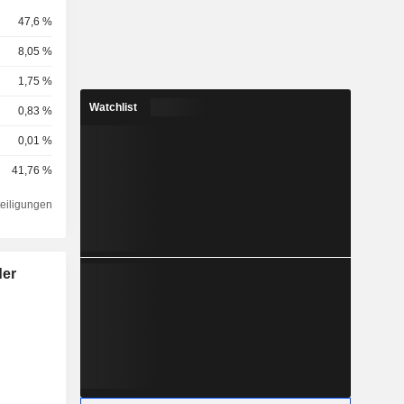
47,6 %
8,05 %
1,75 %
Watchlist
0,83 %
0,01 %
41,76 %
teiligungen
der