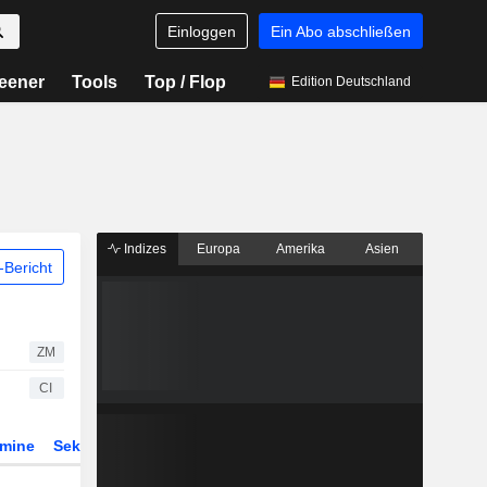
Einloggen
Ein Abo abschließen
eener
Tools
Top / Flop
Edition Deutschland
Indizes
Europa
Amerika
Asien
Bericht
ZM
CI
rmine
Sektor
Derivate
ETFs