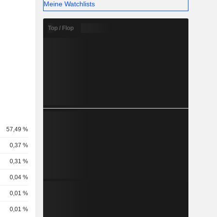
Meine Watchlists
Top / Flop
57,49 %
0,37 %
0,31 %
0,04 %
0,01 %
0,01 %