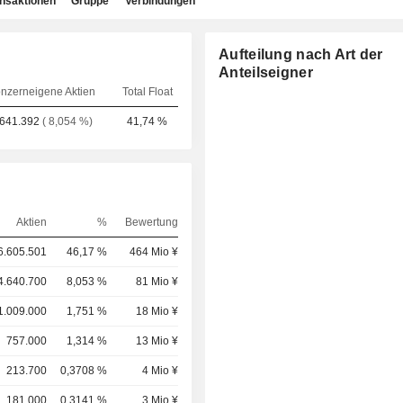
ansaktionen
Gruppe
Verbindungen
Aufteilung nach Art der
Anteilseigner
nzerneigene Aktien
Total Float
.641.392
( 8,054 %)
41,74 %
Aktien
%
Bewertung
6.605.501
46,17 %
464 Mio ¥
4.640.700
8,053 %
81 Mio ¥
1.009.000
1,751 %
18 Mio ¥
757.000
1,314 %
13 Mio ¥
213.700
0,3708 %
4 Mio ¥
181.000
0,3141 %
3 Mio ¥