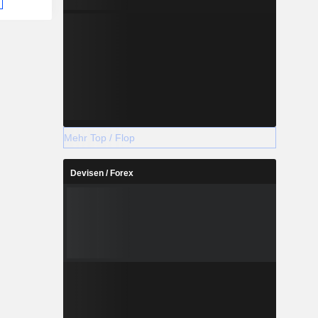
en damit
t Printing
twicklung,
artung von
rseemarkt,
seemarkt,
ands- und
erwandten
Mehr Top / Flop
Devisen / Forex