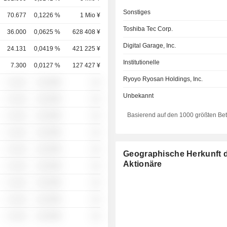
Sonstiges
70.677
0,1226 %
1 Mio ¥
Toshiba Tec Corp.
36.000
0,0625 %
628 408 ¥
Digital Garage, Inc.
24.131
0,0419 %
421 225 ¥
Institutionelle
7.300
0,0127 %
127 427 ¥
Ryoyo Ryosan Holdings, Inc.
░ ░░░
░░░░%
░░
Unbekannt
░ ░░░
░░░░%
░░
Basierend auf den 1000 größten Be
░ ░░░
░░░░%
░░
░ ░░░
░░░░%
░░
░ ░░░
░░░░%
░░
Geographische Herkunft 
Aktionäre
░ ░░░
░░░░%
░░
░ ░░░
░░░░%
░░
░ ░░░
░░░░%
░░
░ ░░░
░░░░%
░░