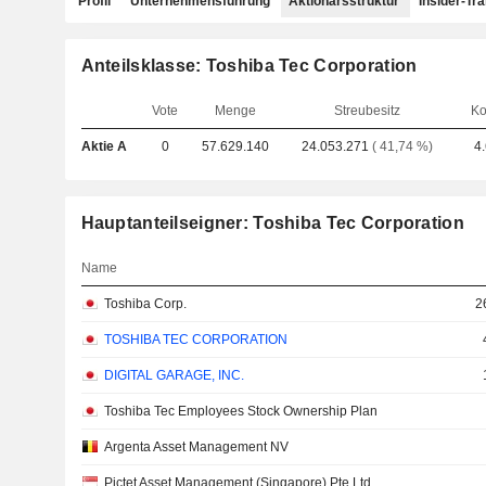
Profil
Unternehmensführung
Aktionärsstruktur
Insider-Tr
Anteilsklasse: Toshiba Tec Corporation
Vote
Menge
Streubesitz
Ko
Aktie A
0
57.629.140
24.053.271
( 41,74 %)
4
Hauptanteilseigner: Toshiba Tec Corporation
Name
Toshiba Corp.
2
TOSHIBA TEC CORPORATION
DIGITAL GARAGE, INC.
Toshiba Tec Employees Stock Ownership Plan
Argenta Asset Management NV
Pictet Asset Management (Singapore) Pte Ltd.