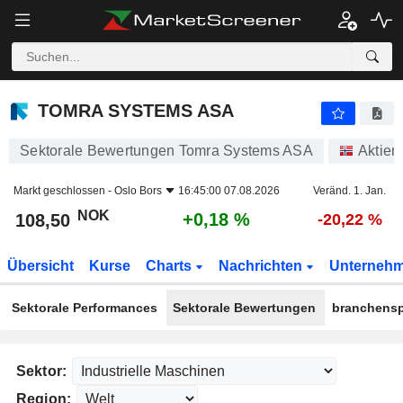
TOMRA SYSTEMS ASA
108,50
kr
+0,18 %
TOMRA SYSTEMS ASA
Sektorale Bewertungen Tomra Systems ASA
Aktien
Markt geschlossen -
Oslo Bors
16:45:00 07.08.2026
Veränd. 1. Jan.
NOK
+0,18 %
108,50
-20,22 %
Übersicht
Kurse
Charts
Nachrichten
Unterneh
Sektorale Performances
Sektorale Bewertungen
branchensp
Sektor:
Region: