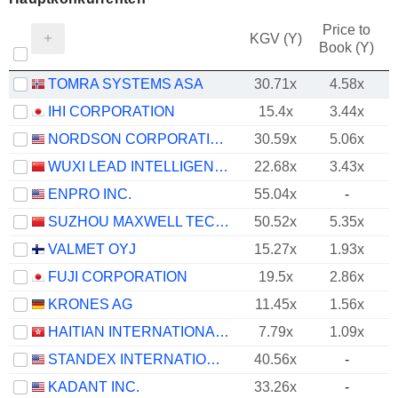
Price to
KGV (Y)
Book (Y)
TOMRA SYSTEMS ASA
30.71x
4.58x
IHI CORPORATION
15.4x
3.44x
NORDSON CORPORATION
30.59x
5.06x
WUXI LEAD INTELLIGENT EQUIPMENT CO.,LTD.
22.68x
3.43x
ENPRO INC.
55.04x
-
SUZHOU MAXWELL TECHNOLOGIES CO., LTD.
50.52x
5.35x
VALMET OYJ
15.27x
1.93x
FUJI CORPORATION
19.5x
2.86x
KRONES AG
11.45x
1.56x
HAITIAN INTERNATIONAL HOLDINGS LIMITED
7.79x
1.09x
STANDEX INTERNATIONAL CORPORATION
40.56x
-
KADANT INC.
33.26x
-