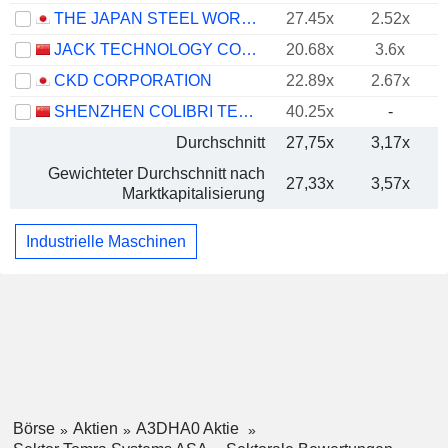
THE JAPAN STEEL WORKS, LTD.
27.45x
2.52x
JACK TECHNOLOGY CO.,LTD
20.68x
3.6x
CKD CORPORATION
22.89x
2.67x
SHENZHEN COLIBRI TECHNOLOGIES CO., LTD.
40.25x
-
Durchschnitt
27,75x
3,17x
Gewichteter Durchschnitt nach
27,33x
3,57x
Marktkapitalisierung
Industrielle Maschinen
Börse
Aktien
A3DHA0 Aktie