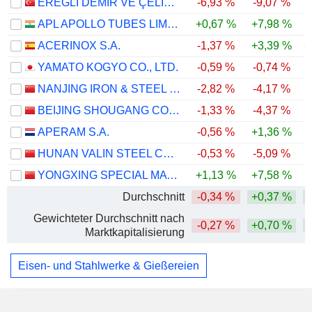
EREGLI DEMIR VE ÇELIK FABRIKALARI T.A.S.
-6,93 %
-9,07 %
APL APOLLO TUBES LIMITED
+0,67 %
+7,98 %
ACERINOX S.A.
-1,37 %
+3,39 %
+
YAMATO KOGYO CO., LTD.
-0,59 %
-0,74 %
NANJING IRON & STEEL CO., LTD.
-2,82 %
-4,17 %
BEIJING SHOUGANG CO., LTD.
-1,33 %
-4,37 %
APERAM S.A.
-0,56 %
+1,36 %
HUNAN VALIN STEEL CO., LTD.
-0,53 %
-5,09 %
YONGXING SPECIAL MATERIALS TECHNOLOGY CO.,LTD
+1,13 %
+7,58 %
-
Durchschnitt
-0,34 %
+0,37 %
Gewichteter Durchschnitt nach
-0,27 %
+0,70 %
Marktkapitalisierung
Eisen- und Stahlwerke & Gießereien