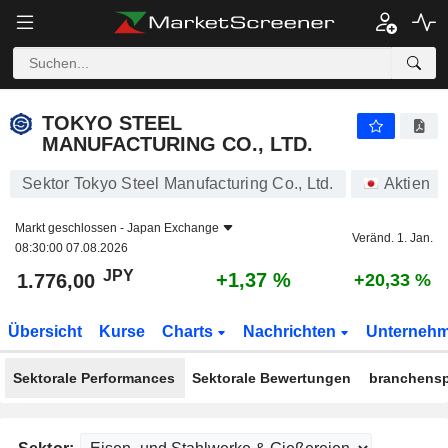
TOKYO STEEL MANUFACTURING CO., LTD.
1.776,00
¥
+1,37 %
TOKYO STEEL
MANUFACTURING CO., LTD.
Sektor Tokyo Steel Manufacturing Co., Ltd.
Aktien
Markt geschlossen -
Japan Exchange
Veränd. 1. Jan.
08:30:00 07.08.2026
JPY
+1,37 %
1.776,00
+20,33 %
Übersicht
Kurse
Charts
Nachrichten
Unterneh
Sektorale Performances
Sektorale Bewertungen
branchensp