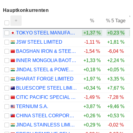
Hauptkonkurrenten
V
%
% 5 Tage
TOKYO STEEL MANUFACTURING CO., LTD.
+1,37 %
+0,23 %
JSW STEEL LIMITED
-1,11 %
+1,81 %
BAOSHAN IRON & STEEL CO., LTD.
-1,54 %
-6,04 %
INNER MONGOLIA BAOTOU STEEL UNION CO., LTD.
+1,33 %
+2,24 %
JINDAL STEEL & POWER LIMITED
+0,18 %
+0,05 %
BHARAT FORGE LIMITED
+1,97 %
+3,35 %
BLUESCOPE STEEL LIMITED
+0,34 %
+7,67 %
+
CITIC PACIFIC SPECIAL STEEL GROUP CO., LTD
-1,49 %
-7,28 %
TERNIUM S.A.
+3,87 %
+9,46 %
+
CHINA STEEL CORPORATION
+0,26 %
+0,53 %
JINDAL STAINLESS LIMITED
+0,29 %
-0,02 %