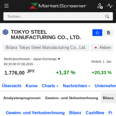
TOKYO STEEL MANUFACTURING CO., LTD.
1.776,00
¥
+1,37 %
TOKYO STEEL
MANUFACTURING CO., LTD.
Bilanz Tokyo Steel Manufacturing Co., Ltd.
Aktien
Markt geschlossen -
Japan Exchange
Veränd. 1. Jan.
08:30:00 07.08.2026
JPY
+1,37 %
1.776,00
+20,33 %
Übersicht
Kurse
Charts
Nachrichten
Unterneh
Analystenprognosen
Gewinn- und Verlustrechnung
Bilanz
Gewinn- und Verlustrechnung
Bilanz
Cashflow
Fin