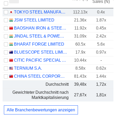
Sales (N)
TOKYO STEEL MANUFACTURING CO., LTD.
112.13x
0.4x
JSW STEEL LIMITED
21.36x
1.87x
BAOSHAN IRON & STEEL CO., LTD.
11.92x
0.45x
JINDAL STEEL & POWER LIMITED
31.09x
2.42x
BHARAT FORGE LIMITED
60.5x
5.6x
BLUESCOPE STEEL LIMITED
17.9x
0.97x
CITIC PACIFIC SPECIAL STEEL GROUP CO., LTD
10.44x
-
TERNIUM S.A.
8.58x
0.62x
CHINA STEEL CORPORATION
81.43x
1.44x
Durchschnitt
39,48x
1,72x
Gewichteter Durchschnitt nach
27,67x
1,81x
Marktkapitalisierung
Alle Branchenbewertungen anzeigen