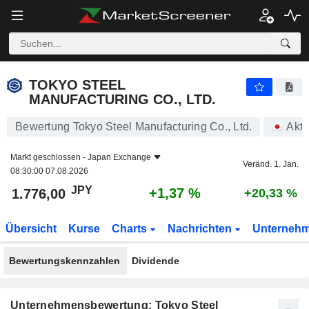
TOKYO STEEL MANUFACTURING CO., LTD.
1.776,00
¥
+1,37 %
TOKYO STEEL
MANUFACTURING CO., LTD.
Bewertung Tokyo Steel Manufacturing Co., Ltd.
Akti
Markt geschlossen -
Japan Exchange
Veränd. 1. Jan.
08:30:00 07.08.2026
JPY
+1,37 %
1.776,00
+20,33 %
Übersicht
Kurse
Charts
Nachrichten
Unterneh
Bewertungskennzahlen
Dividende
Unternehmensbewertung: Tokyo Steel