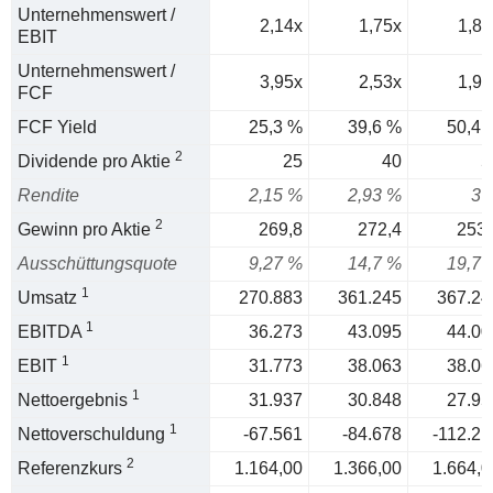
Unternehmenswert /
2,14x
1,75x
1,84
EBIT
Unternehmenswert /
3,95x
2,53x
1,99
FCF
FCF Yield
25,3 %
39,6 %
50,4 
2
Dividende pro Aktie
25
40
5
Rendite
2,15 %
2,93 %
3 
2
Gewinn pro Aktie
269,8
272,4
253,
Ausschüttungsquote
9,27 %
14,7 %
19,7 
1
Umsatz
270.883
361.245
367.24
1
EBITDA
36.273
43.095
44.00
1
EBIT
31.773
38.063
38.06
1
Nettoergebnis
31.937
30.848
27.95
1
Nettoverschuldung
-67.561
-84.678
-112.21
2
Referenzkurs
1.164,00
1.366,00
1.664,0