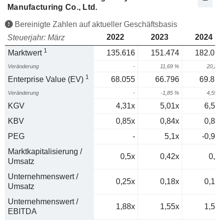
Manufacturing Co., Ltd.
Bereinigte Zahlen auf aktueller Geschäftsbasis
2022
2023
2024
Steuerjahr: März
1
Marktwert
135.616
151.474
182.07
Veränderung
-
11,69 %
20,2
1
Enterprise Value (EV)
68.055
66.796
69.85
Veränderung
-
-1,85 %
4,59
KGV
4,31x
5,01x
6,56
KBV
0,85x
0,84x
0,89
PEG
-
5,1x
-0,94
Marktkapitalisierung /
0,5x
0,42x
0,5
Umsatz
Unternehmenswert /
0,25x
0,18x
0,19
Umsatz
Unternehmenswert /
1,88x
1,55x
1,59
EBITDA