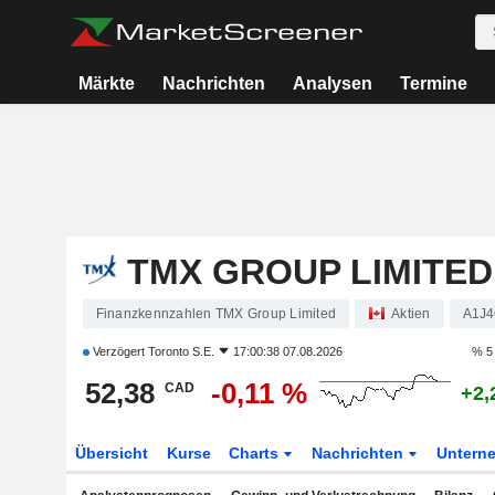
Märkte
Nachrichten
Analysen
Termine
TMX GROUP LIMITED
Finanzkennzahlen TMX Group Limited
Aktien
A1J
Verzögert
Toronto S.E.
17:00:38 07.08.2026
% 5
52,38
-0,11 %
CAD
+2,
Übersicht
Kurse
Charts
Nachrichten
Untern