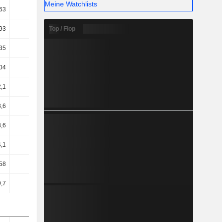
Meine Watchlists
63
37,22
36,54
36,57
Top / Flop
93
54,22
54,99
55,31
35
52,86
53,89
54,4
04
45,65
44,44
45,49
,1
32,51
36,09
27,84
,6
29,81
32,98
24,21
,6
29,81
32,98
24,21
,1
24,44
23,23
20,55
58
33,12
35,35
30,86
,7
35,5
39,94
34,19