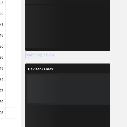
87
21,05
31,07
30,38
86
12,35
40,19
33,1
71
9,75
27,7
23,04
48
93,28
88,01
90,2
86
11,98
6,05
8,54
Mehr Top / Flop
86
14,45
7,59
10,51
49
13,02
6,9
9,19
Devisen / Forex
74
1,75
2,67
2,26
97
1,11
2,14
1,72
89
1,95
2,93
2,58
05
1,24
2,35
1,97