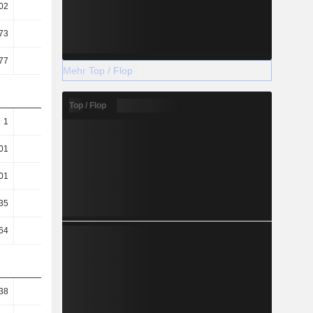
02
0,02
0,03
0,04
73
8,54
10,18
11,25
77
9,44
10,34
9,57
Mehr Top / Flop
Top / Flop
1
1
1,01
1
01
0,01
0,02
0,02
01
0,01
0,02
0,02
35
38,67
35,41
38,12
64
289,5
260,15
256,27
38
26,67
45,08
43,64