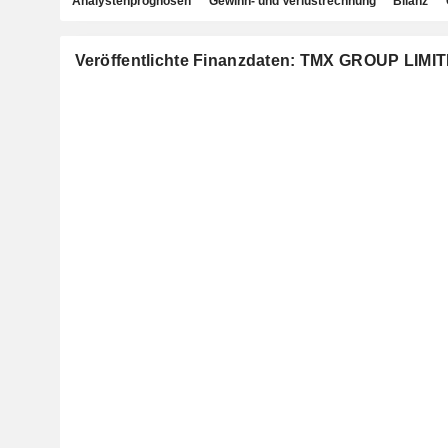
Analystenprognosen
Gewinn- und Verlustrechnung
Bilanz
Veröffentlichte Finanzdaten: TMX GROUP LIMI