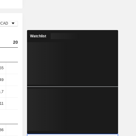
CAD
Watchlist
2023
2024
2025
55
0,57
0,78
1,07
49
6,31
6,5
6,9
,7
9,1
11,52
9,76
11
8,8
11,09
8,91
86
92,29
92,32
92,58