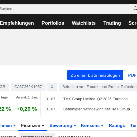
Empfehlungen
Portfolios
Watchlists
Trading
Scr
Zu einer Liste hinzufügen
PDF-
4GR
CA87262K1057
X
Betreiber von Finanz- und Rohstoffmärkten
 Tage
Veränd. 1. Jan.
31.07.
TMX Group Limited, Q2 2026 Earnings Call, Jul 31, 2026
22 %
+0,29 %
31.07.
Bereinigter Nettogewinn der TMX Group steigt im 2. Quartal im Jahresvergleich
ehmen
Finanzen
Bewertung
Konsens
Ratings
Te