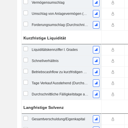
Vermögensumschlag
Umschlag von Anlagevermögen (Durchschnittliches Anlagevermögen)
Forderungsumschlag (Durchschnittliche Forderungen)
Kurzfristige Liquidität
Liquiditätskennziffer I. Grades
Schnellverhältnis
Betriebscashflow zu kurzfristigen Verbindlichkeiten
Tage Verkauf Ausstehend (Durchschnittliche Forderungen)
Durchschnittliche Fälligkeitstage ausstehender Zahlungen
Langfristige Solvenz
Gesamtverschuldung/Eigenkapital