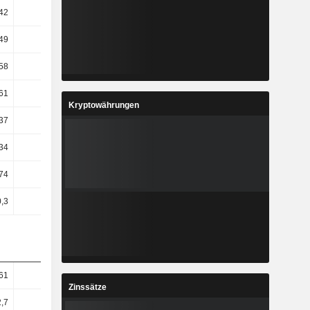
,42
14,92
-37,5
26,25
49
-9,05
96,7
-5,07
58
3,02
11,44
3,94
61
18,19
18,77
22,68
Kryptowährungen
37
25,63
13,04
64,45
,34
29,34
29,96
2,46
,74
28,65
37,03
0,48
,3
6,63
5,93
12
61
10,34
14,44
19,92
Zinssätze
,7
9,68
14,73
20,11