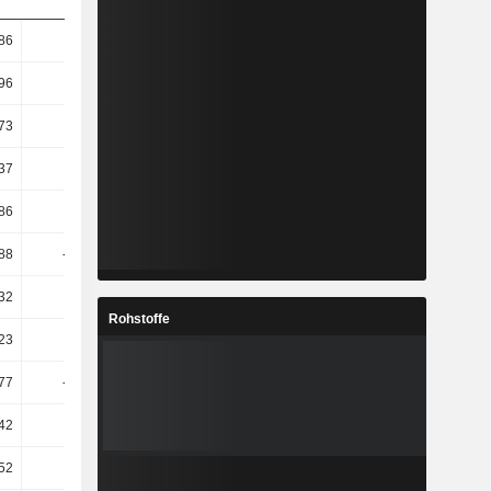
86
7,1
22,28
17,61
96
7,62
22,31
17,95
73
3,97
24
16,3
37
4,3
24,65
16,7
86
4,13
19,02
17,9
88
-33,28
35,73
-9,28
32
-34,4
35,25
-13,67
Rohstoffe
,23
8,44
15,93
1,7
77
-34,03
35,17
-13,87
42
-3,72
27,64
26,45
,52
-0,71
6,55
6,35