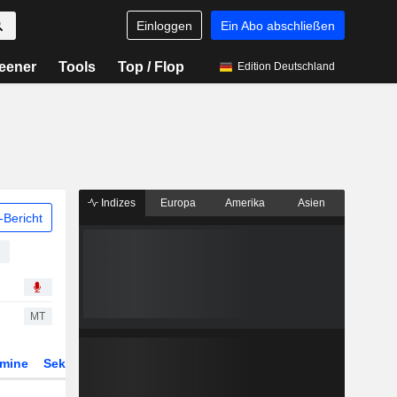
Einloggen
Ein Abo abschließen
eener
Tools
Top / Flop
Edition Deutschland
Indizes
Europa
Amerika
Asien
Bericht
MT
rmine
Sektor
Derivate
ETFs