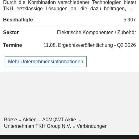
Durch die Kombination verschiedener Technologien bietet
TKH erstklassige Lösungen an, die dazu beitragen, die
Effizienz, Sicherheit und Schutzmaßnahmen ihrer Kunden
Beschäftigte
5.907
zu verbessern. Die Technologien werden zusammen mit
Software angeboten, um intelligente Technologien und
Sektor
Elektrische Komponenten / Zubehör
Komplettlösungen mit Plug-and-Play-integrierten Systemen
für intelligente Konnektivität (41 % des Nettoumsatzes;
Termine
11.08.
Ergebnisveröffentlichung - Q2 2026
Energie- und Glasfaserkonnektivitätssysteme für Daten- und
Kommunikationsnetze), intelligente Fertigung (29,5 %) und
intelligente Bildverarbeitung (29,5 %; industrielle
Mehr Unternehmensinformationen
Bildverarbeitungs- und
Sicherheitsbildverarbeitungssysteme) zu schaffen. Der
Nettoumsatz verteilt sich geografisch wie folgt: Niederlande
(23,4 %), Europa (35,8 %), Asien (23,7 %), Nordamerika
(14,5 %) und Sonstige (2,6 %).
Börse
Aktien
A0MQWT Aktie
Unternehmen TKH Group N.V.
Verbindungen