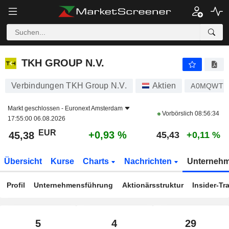
TKH GROUP N.V.
45,38
€
+0,93 %
TKH GROUP N.V.
Verbindungen TKH Group N.V.
Aktien
A0MQWT
Markt geschlossen -
Euronext Amsterdam
Vorbörslich
08:56:34
17:55:00 06.08.2026
EUR
+0,93 %
45,38
45,43
+0,11 %
Übersicht
Kurse
Charts
Nachrichten
Unterneh
Profil
Unternehmensführung
Aktionärsstruktur
Insider-Tr
5
4
29