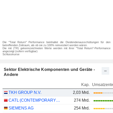
Die "Total Return" Performance beinhaltet die Dividendenausschüttungen für den
betreffenden Zeitraum, als ob sie zu 100% reinvestiert worden wären.
Die mit (TR) gekennzeichneten Werte werden mit ihrer "Total Return"-Performance
angezeigt (sofern verfügbar)
Schlusskurse
Sektor Elektrische Komponenten und Geräte -
Andere
Kap.
Umsatzentw
TKH GROUP N.V.
2,03 Mrd.
CATL (CONTEMPORARY AMPEREX TECHNOLOGY)
274 Mrd.
SIEMENS AG
254 Mrd.