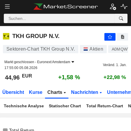
TKH GROUP N.V.
44,96
€
+1,58 %
TKH GROUP N.V.
Sektoren-Chart TKH Group N.V.
Aktien
A0MQWT
Markt geschlossen -
Euronext Amsterdam
Veränd. 1. Jan.
17:55:00 05.08.2026
EUR
+1,58 %
44,96
+22,98 %
Übersicht
Kurse
Charts
Nachrichten
Unterneh
Technische Analyse
Statischer Chart
Total Return-Chart
N
Total Return