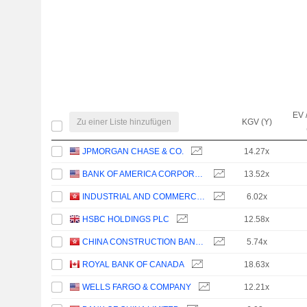
EV 
Zu einer Liste hinzufügen
KGV (Y)
JPMORGAN CHASE & CO.
14.27x
BANK OF AMERICA CORPORATION
13.52x
INDUSTRIAL AND COMMERCIAL BANK OF CHINA LIMITED
6.02x
HSBC HOLDINGS PLC
12.58x
CHINA CONSTRUCTION BANK CORPORATION
5.74x
ROYAL BANK OF CANADA
18.63x
WELLS FARGO & COMPANY
12.21x