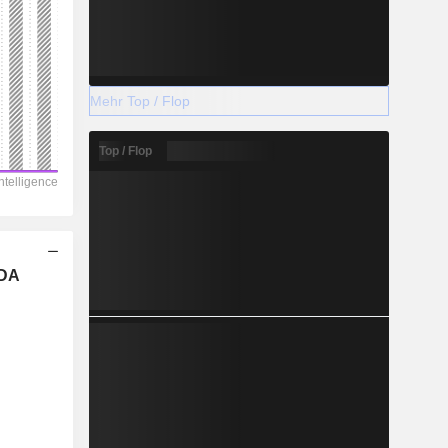
Mehr Top / Flop
Top / Flop
TDA