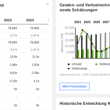
up
Gewinn- und Verlustrech
sowie Schätzungen
2023
2024
2025
2026
2027
79.865
78.865
88.472
103.685
-
0,5 %
-1,25 %
12,18 %
17,19 %
-
79.865
78.865
88.472
103.685
103.685
0,5 %
-1,25 %
12,18 %
17,19 %
0 %
10,9x
11,4x
13,3x
15x
14,4x
1,88x
1,83x
2,04x
2,36x
2,31x
9,83x
-2,08x
-3,82x
3,98x
3,65x
4,19x
4,1x
4,5x
5,08x
4,96x
Mehr Finanzdaten
0x
0x
0x
5,08x
4,96x
-
-
-
-
-
Historische Entwicklung
0x
0x
0x
9,24x
9,06x