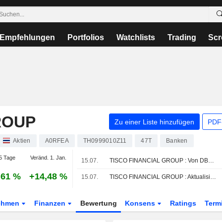
Empfehlungen
Portfolios
Watchlists
Trading
Scr
ROUP
Zu einer Liste hinzufügen
PDF-
Aktien
A0RFEA
TH0999010Z11
47T
Banken
5 Tage
Veränd. 1. Jan.
15.07.
TISCO FINANCIAL GROUP : Von DBS Bank zum Kauf angehoben
,61 %
+14,48 %
15.07.
TISCO FINANCIAL GROUP : Aktualisiert von Phillip Securities
ehmen
Finanzen
Bewertung
Konsens
Ratings
Term