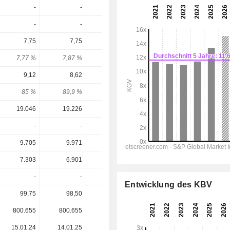
-
-
-
-
-
-
-
-
-
-
7,75
7,75
7,75
7,787
7,83
7,77 %
7,87 %
7,01 %
6,01 %
6,05 %
9,12
8,62
8,32
8,634
8,974
85 %
89,9 %
93,1 %
90,2 %
87,3 %
19.046
19.226
19.655
20.415
20.902
-
-
-
-
-
9.705
9.971
10.642
11.221
11.438
7.303
6.901
6.659
6.905
7.203
-
-
-
-
-
Entwicklung des KBV
99,75
98,50
110,50
129,50
129,50
800.655
800.655
800.655
800.655
-
15.01.24
14.01.25
14.01.26
-
-