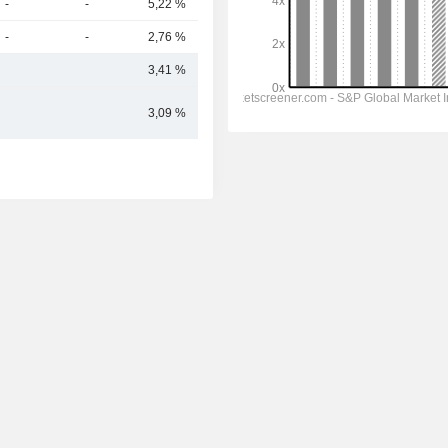
-
-
5,22 %
259 Mrd.
-
-
2,76 %
253 Mrd.
3,41 %
389,12 Mrd.
3,09 %