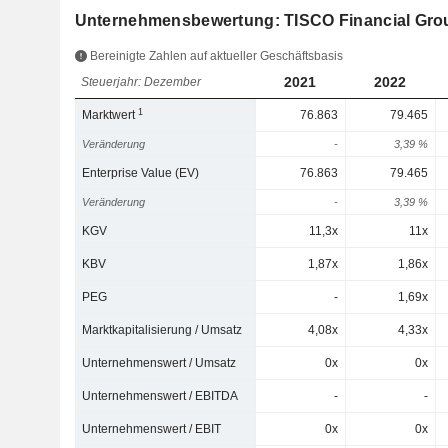
Unternehmensbewertung: TISCO Financial Gro
Bereinigte Zahlen auf aktueller Geschäftsbasis
2021
2022
Steuerjahr: Dezember
1
Marktwert
76.863
79.465
Veränderung
-
3,39 %
Enterprise Value (EV)
76.863
79.465
Veränderung
-
3,39 %
KGV
11,3x
11x
KBV
1,87x
1,86x
PEG
-
1,69x
Marktkapitalisierung / Umsatz
4,08x
4,33x
Unternehmenswert / Umsatz
0x
0x
Unternehmenswert / EBITDA
-
-
Unternehmenswert / EBIT
0x
0x