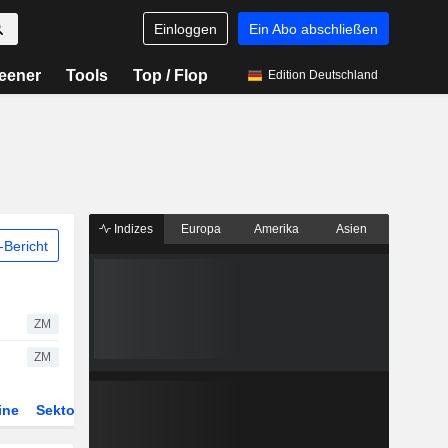
Einloggen
Ein Abo abschließen
eener
Tools
Top / Flop
Edition Deutschland
Indizes
Europa
Amerika
Asien
Bericht
ZM
ZM
ine
Sektor
Derivate