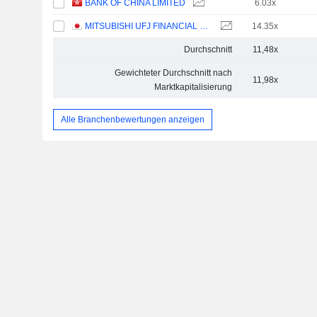
BANK OF CHINA LIMITED
6.03x
MITSUBISHI UFJ FINANCIAL GROUP, INC.
14.35x
Durchschnitt
11,48x
Gewichteter Durchschnitt nach
11,98x
Marktkapitalisierung
Alle Branchenbewertungen anzeigen