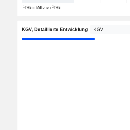
1
2
THB in Millionen
THB
KGV
, Detaillierte Entwicklung