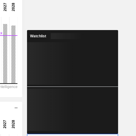
-
-
7,89
6,09 %
Watchlist
9,26
85,2 %
21.330
-
11.823
7.473
-
129,50
-
-