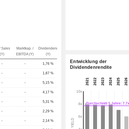
/ Sales
Marktkap. /
Dividendenrendite
Kap.($)
(Y)
EBITDA (Y)
(Y)
Entwicklung der
-
-
1,76 %
955 Mrd.
Dividendenrendite
-
-
1,87 %
442 Mrd.
-
-
5,15 %
380 Mrd.
-
-
4,17 %
349 Mrd.
-
-
5,31 %
301 Mrd.
-
-
2,29 %
293 Mrd.
-
-
2,14 %
270 Mrd.