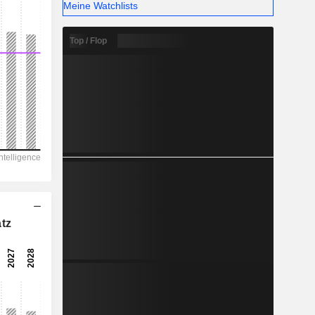
Meine Watchlists
Top / Flop
tz