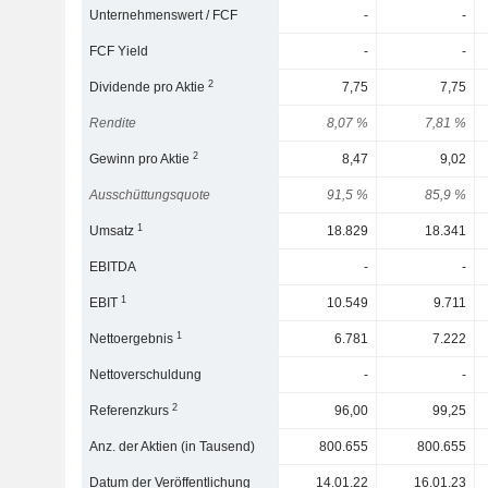
Unternehmenswert / FCF
-
-
FCF Yield
-
-
2
Dividende pro Aktie
7,75
7,75
Rendite
8,07 %
7,81 %
2
Gewinn pro Aktie
8,47
9,02
Ausschüttungsquote
91,5 %
85,9 %
1
Umsatz
18.829
18.341
EBITDA
-
-
1
EBIT
10.549
9.711
1
Nettoergebnis
6.781
7.222
Nettoverschuldung
-
-
2
Referenzkurs
96,00
99,25
Anz. der Aktien (in Tausend)
800.655
800.655
Datum der Veröffentlichung
14.01.22
16.01.23