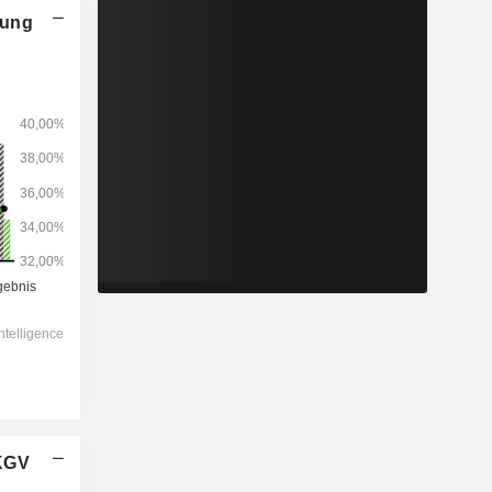
nung
2028
-
-
103.685
0 %
14x
2,25x
4,39x
4,86x
4,86x
-
 KGV
8,77x