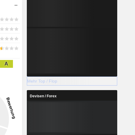
A
Mehr Top / Flop
Devisen / Forex