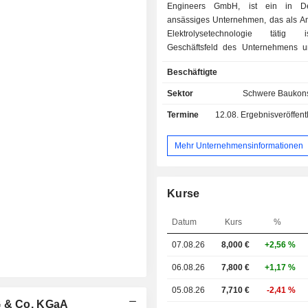
Engineers GmbH, ist ein in De
ansässiges Unternehmen, das als An
Elektrolysetechnologie tätig
Geschäftsfeld des Unternehmens u
Planung, Beschaffung und
Beschäftigte
elektrochemischer Anlagen. Das U
bietet Lösungen für grünen Wasserst
Sektor
Schwere Baukons
Alkali-Anlagen sowie Salzsäureanlag
Termine
12.08.
Ergebnisveröffentlichun
Mehr Unternehmensinformationen
Kurse
Datum
Kurs
%
07.08.26
8,000 €
+2,56 %
06.08.26
7,800 €
+1,17 %
05.08.26
7,710 €
-2,41 %
G & Co. KGaA