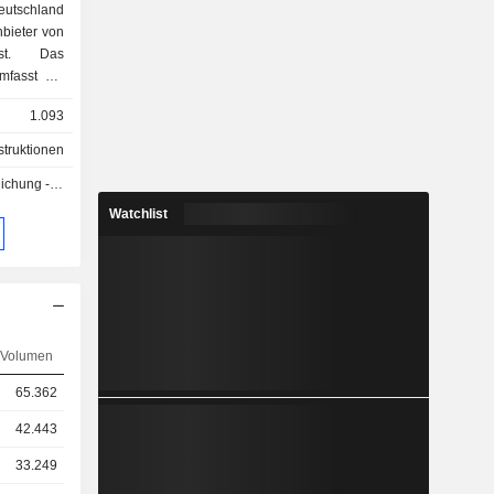
utschland
bieter von
 ist. Das
mfasst die
 den Bau
1.093
nternehmen
off, Chlor-
truktionen
en an.
g - Q3 2026
Watchlist
Volumen
65.362
42.443
33.249