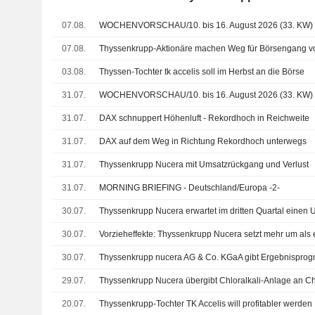
07.08.
WOCHENVORSCHAU/10. bis 16. August 2026 (33. KW)
07.08.
Thyssenkrupp-Aktionäre machen Weg für Börsengang von 
03.08.
Thyssen-Tochter tk accelis soll im Herbst an die Börse
31.07.
WOCHENVORSCHAU/10. bis 16. August 2026 (33. KW)
31.07.
DAX schnuppert Höhenluft - Rekordhoch in Reichweite
31.07.
DAX auf dem Weg in Richtung Rekordhoch unterwegs
31.07.
Thyssenkrupp Nucera mit Umsatzrückgang und Verlust
31.07.
MORNING BRIEFING - Deutschland/Europa -2-
30.07.
30.07.
Vorzieheffekte: Thyssenkrupp Nucera setzt mehr um als 
30.07.
29.07.
Thyssenkrupp Nucera übergibt Chloralkali-Anlage an C
20.07.
Thyssenkrupp-Tochter TK Accelis will profitabler werden