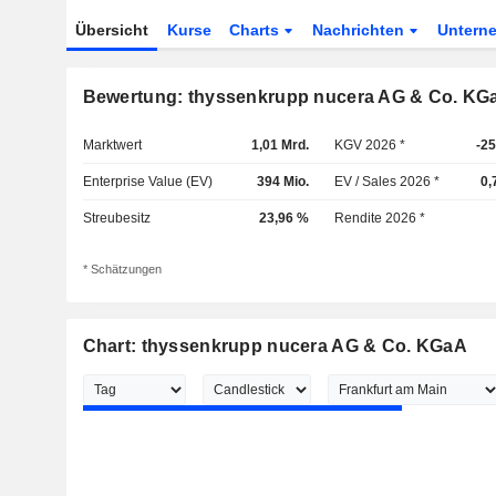
Übersicht
Kurse
Charts
Nachrichten
Untern
Bewertung: thyssenkrupp nucera AG & Co. KG
Marktwert
1,01 Mrd.
KGV 2026 *
-25
Enterprise Value (EV)
394 Mio.
EV / Sales 2026 *
0,
Streubesitz
23,96 %
Rendite 2026 *
* Schätzungen
Chart: thyssenkrupp nucera AG & Co. KGaA