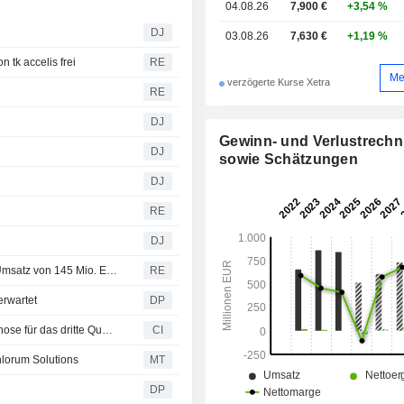
04.08.26
7,900 €
+3,54 %
DJ
03.08.26
7,630 €
+1,19 %
tk accelis frei
RE
Me
verzögerte Kurse Xetra
RE
DJ
Gewinn- und Verlustrech
DJ
sowie Schätzungen
DJ
RE
DJ
Thyssenkrupp Nucera erwartet im dritten Quartal einen Umsatz von 145 Mio. EUR
RE
erwartet
DP
Thyssenkrupp nucera AG & Co. KGaA gibt Ergebnisprognose für das dritte Quartal und die ersten neun Monate 2025/26
CI
hlorum Solutions
MT
DP