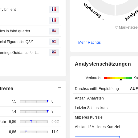
y brillent
s in third quarter
Thyssenkrupp nucera AG & Co. KGaA: Preliminary Financial Figures for Q3/9M 2025/26; Sales and Earnings Slightly Above Market Expectations Due to Timing Effects
Mehr Ratings
Thyssenkrupp nucera AG & Co. KGaA Provides Group Earnings Guidance for the Third Quarter and Nine Months of 2025/26
Analystenschätzungen
Verkaufen
Ka
treme
Durchschnittl. Empfehlung
AUF
Anzahl Analysten
7,5
8
Letzter Schlusskurs
7,4
8
Mittleres Kursziel
Jahr
6,86
9,62
Abstand / Mittleres Kursziel
6,86
11,9