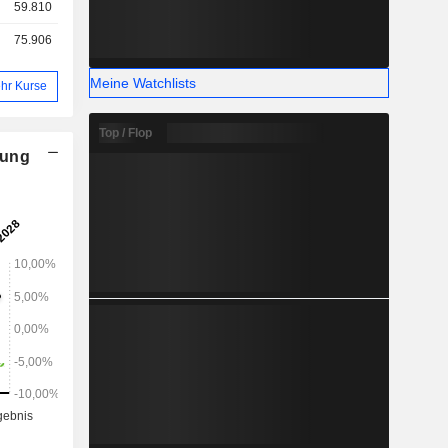
59.810
75.906
Meine Watchlists
hr Kurse
Top / Flop
nung