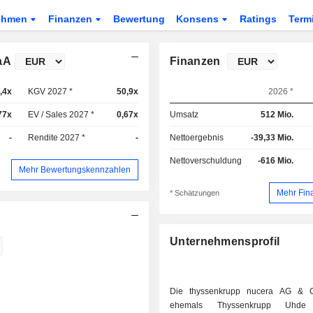
ehmen
Finanzen
Bewertung
Konsens
Ratings
Term
aA
Finanzen
,4x
KGV 2027 *
50,9x
2026 *
77x
EV / Sales 2027 *
0,67x
Umsatz
512 Mio.
-
Rendite 2027 *
-
Nettoergebnis
-39,33 Mio.
Nettoverschuldung
-616 Mio.
Mehr Bewertungskennzahlen
Mehr Fin
* Schätzungen
Unternehmensprofil
Die thyssenkrupp nucera AG & 
ehemals Thyssenkrupp Uhde 