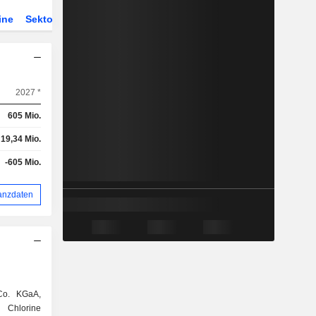
ine
Sektor
Derivate
2027 *
605 Mio.
19,34 Mio.
-605 Mio.
anzdaten
Co. KGaA,
Chlorine