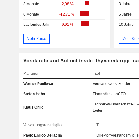
3 Monate
-2,08 %
3 Jahre
6 Monate
-12,71 %
5 Jahre
Laufendes Jahr
-9,91 %
10 Jahre
Mehr Kurse
Mehr Kur
Vorstände und Aufsichtsräte: thyssenkrupp n
Manager
Titel
Werner Ponikwar
Vorstandsvorsitzender
Stefan Hahn
Finanzdirektor/CFO
Technik-/Wissenschafts-/F
Klaus Ohlig
Leiter
Verwaltungsratsmitglied
Titel
Paolo Enrico Dellachà
Direktor/Vorstandsmitgli