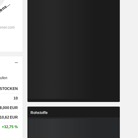
ufen
STOCKEN
10
8,000
EUR
Rohstoffe
10,62
EUR
+32,75 %