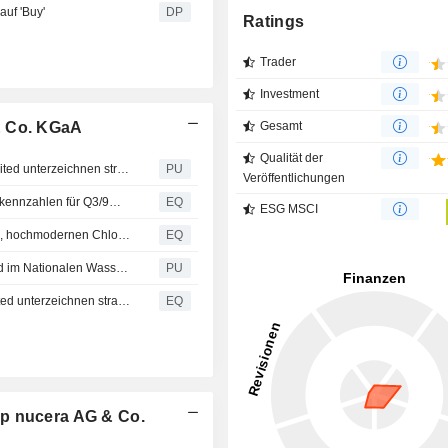
uf 'Buy'
DP
Ratings
Trader
Investment
& Co. KGaA
Gesamt
Qualität der
Thyssenkrupp nucera : und Bharat Heavy Electricals Limited unterzeichnen strategische Kooperationsvereinbarung zur Förderung von grünem Wasserstoff in Indien
PU
Veröffentlichungen
Thyssenkrupp nucera AG & Co. KGaA: Vorläufige Finanzkennzahlen für Q3/9M 2025/26; Umsatz und Ergebnis durch Vorzieheffekte leicht über Markterwartung
EQ
ESG MSCI
Thyssenkrupp nucera: Erfolgreiche Übergabe der neuen, hochmodernen Chlor-Alkali-Anlage an Chlorum Solutions in Palmeira, Brasilien
EQ
Thyssenkrupp nucera : Dr. Werner Ponikwar wird Mitglied im Nationalen Wasserstoffrat der Bundesregierung
PU
Thyssenkrupp nucera und Bharat Heavy Electricals Limited unterzeichnen strategische Kooperationsvereinbarung zur Förderung von grünem Wasserstoff in Indien
EQ
pp nucera AG & Co.