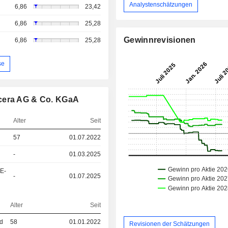
Analystenschätzungen
6,86
23,42
6,86
25,28
Gewinnrevisionen
6,86
25,28
se
ucera AG & Co. KGaA
Alter
Seit
57
01.07.2022
-
01.03.2025
&E-
-
01.07.2025
Alter
Seit
ed
58
01.01.2022
Revisionen der Schätzungen