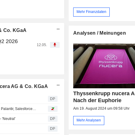
Mehr Finanzdaten
 & Co. KGaA
Analysen / Meinungen
Q2 2026
12.05.
ucera AG & Co. KGaA
Thyssenkrupp nucera A
DP
Nach der Euphorie
Am 19. August 2024 um 09:58 Uhr
 Palantir, Salesforce…
 'Neutral'
DP
Mehr Analysen
DP