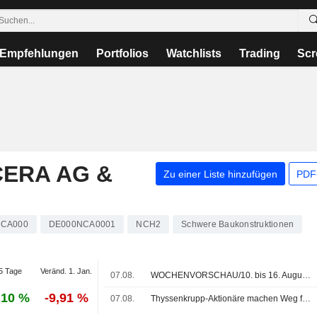
Empfehlungen
Portfolios
Watchlists
Trading
Scr
ERA AG &
Zu einer Liste hinzufügen
PDF-
CA000
DE000NCA0001
NCH2
Schwere Baukonstruktionen
5 Tage
Veränd. 1. Jan.
07.08.
WOCHENVORSCHAU/10. bis 16. August 2026 (33. KW)
,10 %
-9,91 %
07.08.
Thyssenkrupp-Aktionäre machen Weg für Börsengang von tk accelis frei