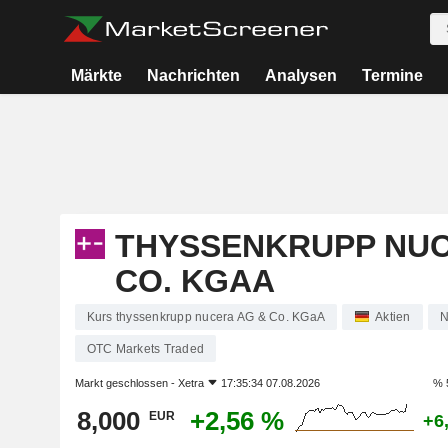
Märkte
Nachrichten
Analysen
Termine
THYSSENKRUPP NUC
CO. KGAA
Kurs thyssenkrupp nucera AG & Co. KGaA
Aktien
N
OTC Markets Traded
Markt geschlossen -
Xetra
17:35:34 07.08.2026
% 
8,000
+2,56 %
EUR
+6