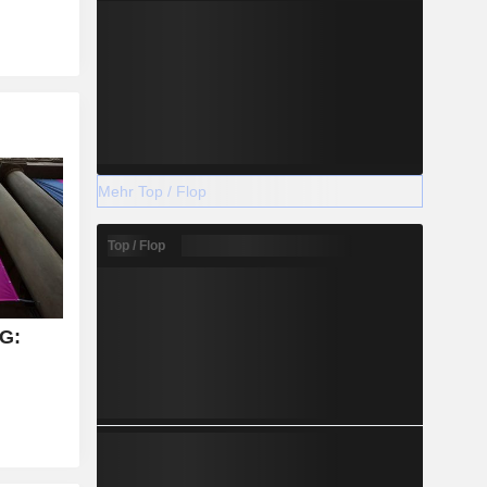
Mehr Top / Flop
Top / Flop
G: