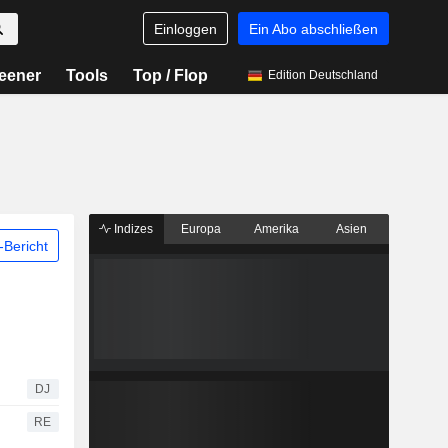
Einloggen
Ein Abo abschließen
eener
Tools
Top / Flop
Edition Deutschland
Indizes
Europa
Amerika
Asien
Bericht
DJ
RE