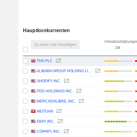
Hauptkonkurrenten
Umsatzschätzunge
Zu einer Liste hinzufügen
1M
THG PLC
ALIBABA GROUP HOLDING LIMITED
SHOPIFY INC.
PDD HOLDINGS INC.
MERCADOLIBRE, INC.
MEITUAN
EBAY INC.
COPART, INC.