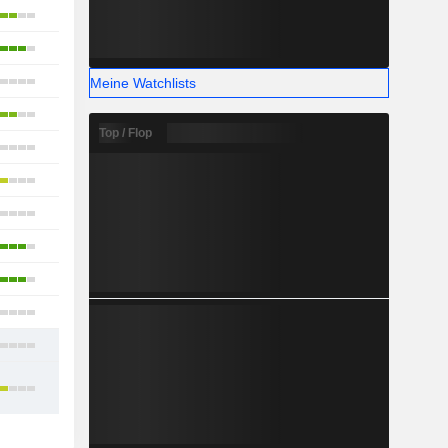
20
13
6
Meine Watchlists
13
Top / Flop
8
8
3
2
3
12
17
35