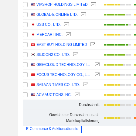
VIPSHOP HOLDINGS LIMITED
GLOBAL-E ONLINE LTD.
USS CO., LTD.
MERCARI, INC.
EAST BUY HOLDING LIMITED
SILICON2 CO., LTD.
GIGACLOUD TECHNOLOGY INC.
FOCUS TECHNOLOGY CO., LTD.
SAILVAN TIMES CO., LTD.
ACV AUCTIONS INC.
Durchschnitt
Gewichteter Durchschnitt nach
Marktkapitalisierung
E-Commerce & Auktionsdienste