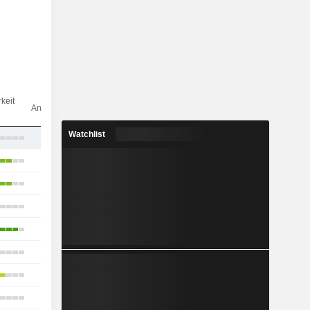
Anz.
keit
Analysten
Watchlist
4
39
46
34
24
36
26
10