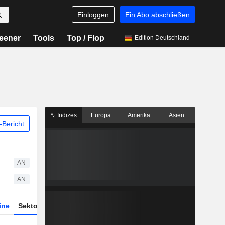
Einloggen
Ein Abo abschließen
eener
Tools
Top / Flop
Edition Deutschland
Indizes
Europa
Amerika
Asien
Bericht
AN
AN
ine
Sektor
Derivate
ETFs