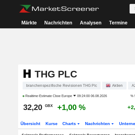
Märkte
Nachrichten
Analysen
Termine
THG PLC
branchenspezifische Revisionen THG Plc
Aktien
A
Realtime-Estimate
Cboe Europe
09:24:00 06.08.2026
% 
32,20
+1,00 %
GBX
+2
Übersicht
Kurse
Charts
Nachrichten
Untern