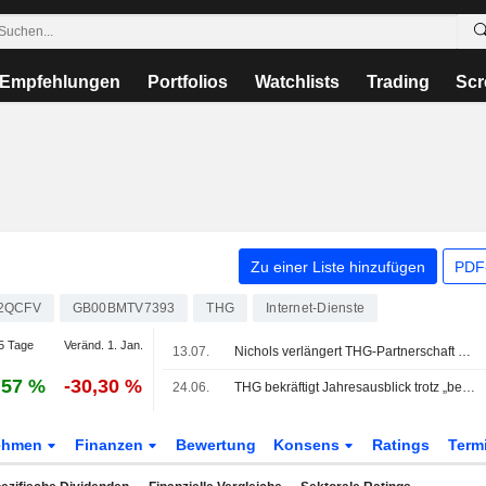
Empfehlungen
Portfolios
Watchlists
Trading
Scr
Zu einer Liste hinzufügen
PDF-
2QCFV
GB00BMTV7393
THG
Internet-Dienste
5 Tage
Veränd. 1. Jan.
13.07.
Nichols verlängert THG-Partnerschaft mit Einführung einer Proteinwasser-Produktreihe
,57 %
-30,30 %
24.06.
THG bekräftigt Jahresausblick trotz „beispielloser“ Molken-Inflation
ehmen
Finanzen
Bewertung
Konsens
Ratings
Term