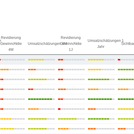
Revidierung
Revidierung
n
Umsatzschätzungen 1
Gewinn/Aktie
Umsatzschätzungen 4M
Gewinn/Aktie
Sichtbar
Jahr
4M
1J