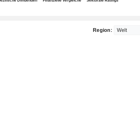
ezifische Dividenden
Finanzielle Vergleiche
Sektorale Ratings
Region: