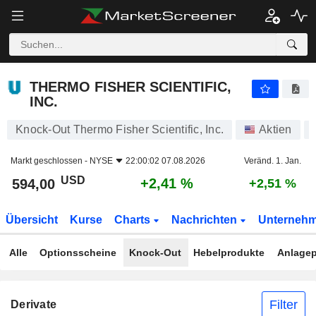
THERMO FISHER SCIENTIFIC, INC.
594,00
$
+2,41 %
THERMO FISHER SCIENTIFIC,
INC.
Knock-Out Thermo Fisher Scientific, Inc.
Aktien
Markt geschlossen -
NYSE
22:00:02 07.08.2026
Veränd. 1. Jan.
USD
+2,41 %
594,00
+2,51 %
Übersicht
Kurse
Charts
Nachrichten
Unterneh
Alle
Optionsscheine
Knock-Out
Hebelprodukte
Anlagep
Filter
Derivate