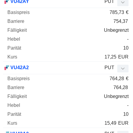
VU42AY
PUT
785,73
€
754,37
Unbegrenzt
-
10
17,25
EUR
VU42A2
PUT
764,28
€
764,28
Unbegrenzt
-
10
15,49
EUR