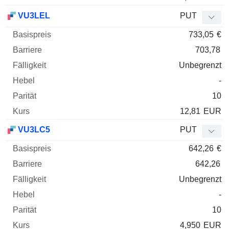
VU3LEL
PUT
733,05
€
703,78
Unbegrenzt
-
10
12,81
EUR
VU3LC5
PUT
642,26
€
642,26
Unbegrenzt
-
10
4,950
EUR