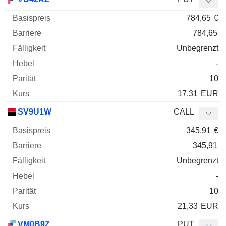
784,65
€
784,65
Unbegrenzt
-
10
17,31
EUR
SV9U1W
CALL
345,91
€
345,91
Unbegrenzt
-
10
21,33
EUR
VM0B9Z
PUT