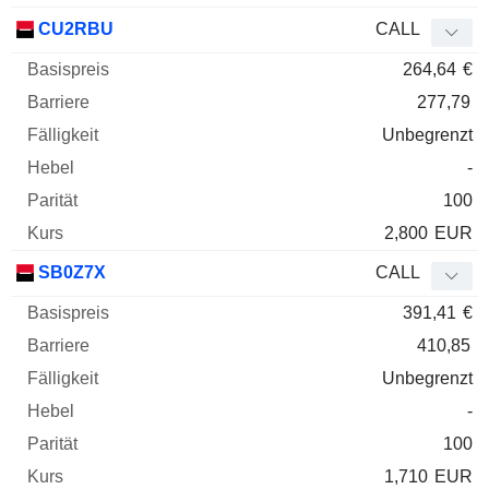
CU2RBU
CALL
264,64
€
277,79
Unbegrenzt
-
100
2,800
EUR
SB0Z7X
CALL
391,41
€
410,85
Unbegrenzt
-
100
1,710
EUR