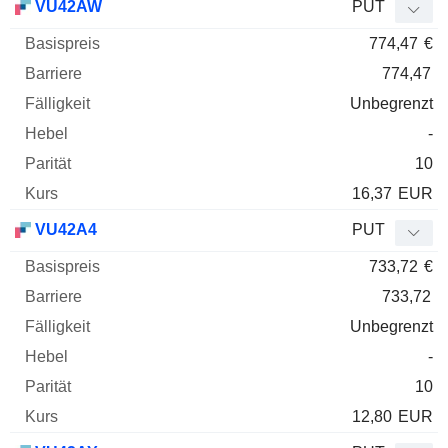
VU42AW
PUT
774,47
€
774,47
Unbegrenzt
-
10
16,37
EUR
VU42A4
PUT
733,72
€
733,72
Unbegrenzt
-
10
12,80
EUR