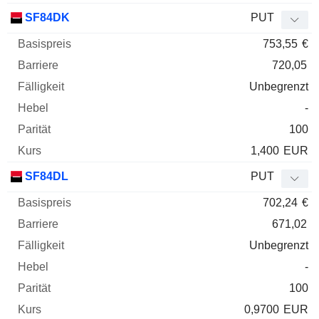
SF84DK
PUT
753,55
€
720,05
Unbegrenzt
-
100
1,400
EUR
SF84DL
PUT
702,24
€
671,02
Unbegrenzt
-
100
0,9700
EUR