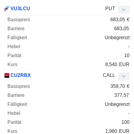
VU3LCU
PUT
683,05
€
683,05
Unbegrenzt
-
10
8,540
EUR
CU2RBX
CALL
359,70
€
377,57
Unbegrenzt
-
100
1,980
EUR