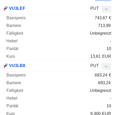
Basispreis
Barriere
Fälligkeit
Elastizität
VU3LEF
PUT
WKN
Typ
Paritä
743,67
€
713,99
Unbegrenzt
-
10
13,61
EUR
VU3LB8
PUT
693,24
€
693,24
Unbegrenzt
-
10
9,300
EUR