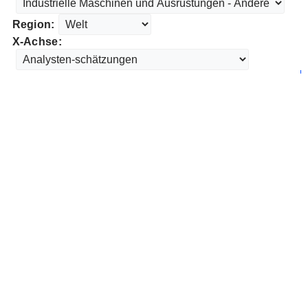
Region:
X-Achse: