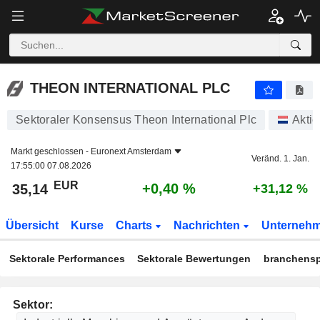
THEON INTERNATIONAL PLC
35,14
€
+0,40 %
THEON INTERNATIONAL PLC
Sektoraler Konsensus Theon International Plc
Aktie
Markt geschlossen -
Euronext Amsterdam
Veränd. 1. Jan.
17:55:00 07.08.2026
EUR
+0,40 %
35,14
+31,12 %
Übersicht
Kurse
Charts
Nachrichten
Unterneh
Sektorale Performances
Sektorale Bewertungen
branchensp
Sektor: