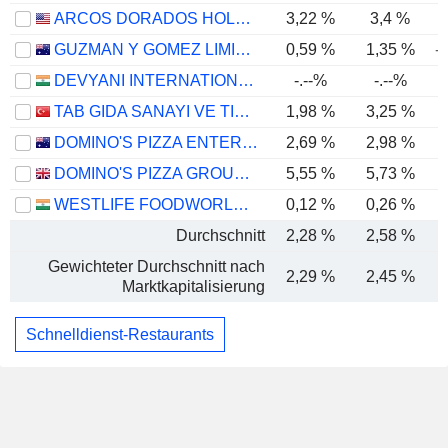
ARCOS DORADOS HOLDINGS INC.
3,22 %
3,4 %
GUZMAN Y GOMEZ LIMITED
0,59 %
1,35 %
-
DEVYANI INTERNATIONAL LIMITED
-.--%
-.--%
TAB GIDA SANAYI VE TICARET
1,98 %
3,25 %
DOMINO'S PIZZA ENTERPRISES LIMITED
2,69 %
2,98 %
DOMINO'S PIZZA GROUP PLC
5,55 %
5,73 %
WESTLIFE FOODWORLD LIMITED
0,12 %
0,26 %
Durchschnitt
2,28 %
2,58 %
Gewichteter Durchschnitt nach
2,29 %
2,45 %
Marktkapitalisierung
Schnelldienst-Restaurants