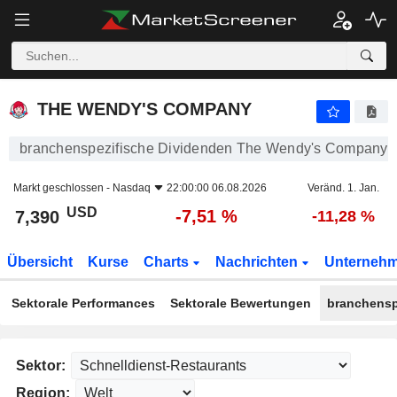
THE WENDY'S COMPANY
7,390
$
-7,51 %
THE WENDY'S COMPANY
branchenspezifische Dividenden The Wendy's Company
Markt geschlossen -
Nasdaq
22:00:00 06.08.2026
Veränd. 1. Jan.
USD
-7,51 %
7,390
-11,28 %
Übersicht
Kurse
Charts
Nachrichten
Unterneh
Sektorale Performances
Sektorale Bewertungen
branchensp
Sektor:
Region: