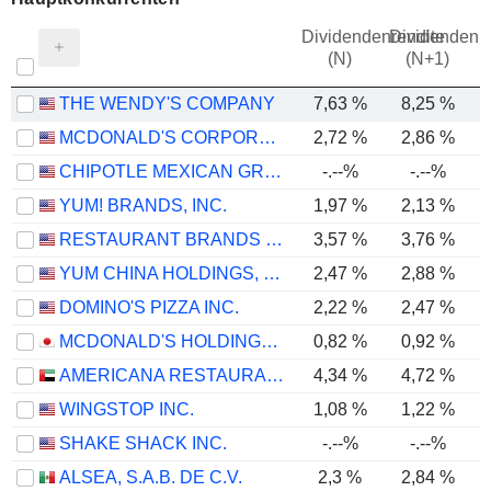
Dividendenrendite
Dividendenre
(N)
(N+1)
THE WENDY'S COMPANY
7,63 %
8,25 %
MCDONALD'S CORPORATION
2,72 %
2,86 %
CHIPOTLE MEXICAN GRILL, INC.
-.--%
-.--%
YUM! BRANDS, INC.
1,97 %
2,13 %
RESTAURANT BRANDS INTERNATIONAL INC.
3,57 %
3,76 %
YUM CHINA HOLDINGS, INC.
2,47 %
2,88 %
DOMINO'S PIZZA INC.
2,22 %
2,47 %
MCDONALD'S HOLDINGS COMPANY (JAPAN), LTD.
0,82 %
0,92 %
AMERICANA RESTAURANTS INTERNATIONAL PLC
4,34 %
4,72 %
WINGSTOP INC.
1,08 %
1,22 %
SHAKE SHACK INC.
-.--%
-.--%
ALSEA, S.A.B. DE C.V.
2,3 %
2,84 %