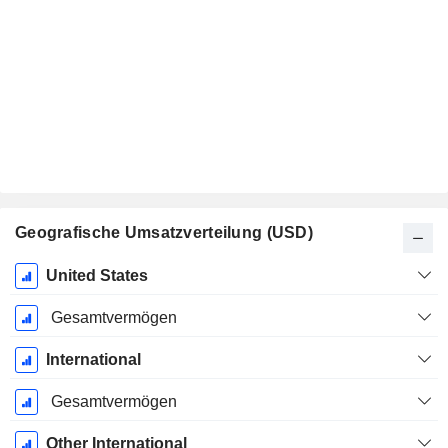
Geografische Umsatzverteilung (USD)
Ende d.
United States
Geschäftsjahres:
Dezember
Gesamtvermögen
International
Gesamtvermögen
Other International