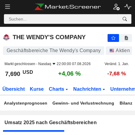
THE WENDY'S COMPANY
7,690
$
+4,06 %
THE WENDY'S COMPANY
Geschäftsbereiche The Wendy's Company
Aktien
Markt geschlossen -
Nasdaq
22:00:00 07.08.2026
Veränd. 1. Jan.
USD
+4,06 %
7,690
-7,68 %
Übersicht
Kurse
Charts
Nachrichten
Unterneh
Analystenprognosen
Gewinn- und Verlustrechnung
Bilanz
Umsatz 2025 nach Geschäftsbereichen