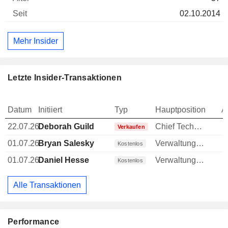
02.10.2014
Mehr Insider
Letzte Insider-Transaktionen
Datum
Initiiert
Typ
Hauptposition
A
22.07.26
Deborah Guild
Chief Technology Officer (CTO)
-
Verkaufen
01.07.26
Bryan Salesky
Verwaltungsratsmitglied
Kostenlos
01.07.26
Daniel Hesse
Verwaltungsratsmitglied
Kostenlos
Alle Transaktionen
Performance