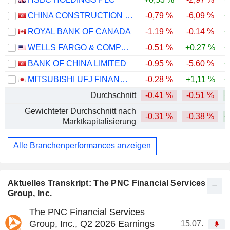
CHINA CONSTRUCTION BANK CORPORATION
-0,79 %
-6,09 %
+
ROYAL BANK OF CANADA
-1,19 %
-0,14 %
+
WELLS FARGO & COMPANY
-0,51 %
+0,27 %
+
BANK OF CHINA LIMITED
-0,95 %
-5,60 %
+
MITSUBISHI UFJ FINANCIAL GROUP, INC.
-0,28 %
+1,11 %
+
Durchschnitt
-0,41 %
-0,51 %
+
Gewichteter Durchschnitt nach
-0,31 %
-0,38 %
+
Marktkapitalisierung
Alle Branchenperformances anzeigen
Aktuelles Transkript: The PNC Financial Services
Group, Inc.
The PNC Financial Services
Group, Inc., Q2 2026 Earnings
15.07.