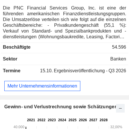
Die PNC Financial Services Group, Inc. ist eine der
führenden amerikanischen Finanzdienstleistungsgruppen.
Die Umsatzerlöse verteilen sich wie folgt auf die einzelnen
Geschäftsbereiche: - Privatkundengeschäft (55,1 %):
Verkauf von Standard- und Spezialbankprodukten und -
dienstleistungen (Wohnungsbaukredite, Leasing, Factoring,
Versicherungen usw.); - Firmenkunden-, Investment- und
Beschäftigte
54.596
Marktbankgeschäft (38,8 %); - Vermögenswerte-Verwaltung
(6,1 %). Ende 2024 verfügte die Bank über 426,7 Milliarden
Sektor
Banken
US-Dollar an Sichteinlagen und 312 Milliarden US-Dollar an
kurzfristigen Krediten.
Termine
15.10.
Ergebnisveröffentlichung - Q3 2026
Mehr Unternehmensinformationen
Gewinn- und Verlustrechnung sowie Schätzungen