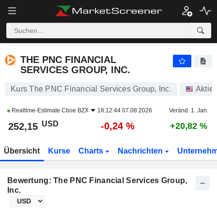
THE PNC FINANCIAL SERVICES GROUP, INC.
252,14
$
-0,25 %
THE PNC FINANCIAL
SERVICES GROUP, INC.
Kurs The PNC Financial Services Group, Inc.
Aktie
Realtime-Estimate
Cboe BZX
18:12:44 07.08.2026
Veränd. 1. Jan.
USD
-0,24 %
252,15
+20,82 %
Übersicht
Kurse
Charts
Nachrichten
Unterneh
Bewertung: The PNC Financial Services Group,
Inc.