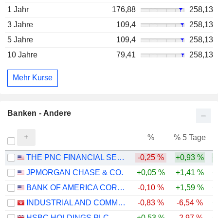
1 Jahr
176,88
258,13
3 Jahre
109,4
258,13
5 Jahre
109,4
258,13
10 Jahre
79,41
258,13
Mehr Kurse
Banken - Andere
%
% 5 Tage
%
THE PNC FINANCIAL SERVICES GROUP, INC.
-0,25 %
+0,93 %
+
JPMORGAN CHASE & CO.
+0,05 %
+1,41 %
+
BANK OF AMERICA CORPORATION
-0,10 %
+1,59 %
+
INDUSTRIAL AND COMMERCIAL BANK OF CHINA LIMITED
-0,83 %
-6,54 %
+
HSBC HOLDINGS PLC
+0,53 %
-2,97 %
+