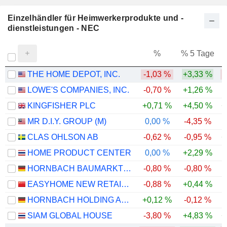
Einzelhändler für Heimwerkerprodukte und -
dienstleistungen - NEC
%
% 5 Tage
%
THE HOME DEPOT, INC.
-1,03 %
+3,33 %
LOWE'S COMPANIES, INC.
-0,70 %
+1,26 %
KINGFISHER PLC
+0,71 %
+4,50 %
+
MR D.I.Y. GROUP (M)
0,00 %
-4,35 %
CLAS OHLSON AB
-0,62 %
-0,95 %
+
HOME PRODUCT CENTER
0,00 %
+2,29 %
HORNBACH BAUMARKT AG
-0,80 %
-0,80 %
EASYHOME NEW RETAIL GROUP CORPORATION LIMITED
-0,88 %
+0,44 %
-
HORNBACH HOLDING AG & CO. KGAA
+0,12 %
-0,12 %
-
SIAM GLOBAL HOUSE
-3,80 %
+4,83 %
+