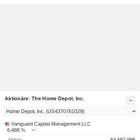
Aktionäre: The Home Depot, Inc.
Name
Aktien
%
Bewertung
Vanguard Capital Management LLC
6,488 %
64.687.996