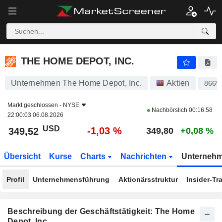
THE HOME DEPOT, INC.
349,52
$
-1,03 %
THE HOME DEPOT, INC.
Unternehmen The Home Depot, Inc.
Aktien
8669
Markt geschlossen -
NYSE
Nachbörslich
00:16:58
22:00:03 06.08.2026
USD
-1,03 %
349,52
349,80
+0,08 %
Übersicht
Kurse
Charts
Nachrichten
Unterneh
Profil
Unternehmensführung
Aktionärsstruktur
Insider-Tr
Beschreibung der Geschäftstätigkeit: The Home
Depot, Inc.