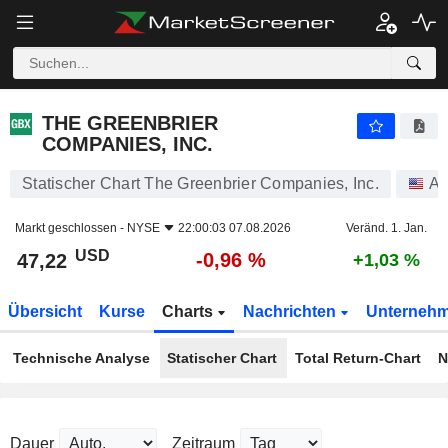
THE GREENBRIER COMPANIES, INC.
47,22
$
-0,96 %
THE GREENBRIER
COMPANIES, INC.
Statischer Chart The Greenbrier Companies, Inc.
Ak
Markt geschlossen -
NYSE
22:00:03 07.08.2026
Veränd. 1. Jan.
USD
-0,96 %
47,22
+1,03 %
Übersicht
Kurse
Charts
Nachrichten
Unterneh
Technische Analyse
Statischer Chart
Total Return-Chart
N
Dauer
Zeitraum