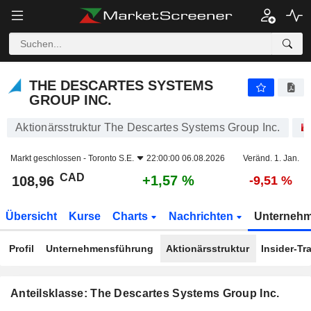
THE DESCARTES SYSTEMS GROUP INC.
108,96
$
+1,57 %
THE DESCARTES SYSTEMS
GROUP INC.
Aktionärsstruktur The Descartes Systems Group Inc.
Markt geschlossen -
Toronto S.E.
22:00:00 06.08.2026
Veränd. 1. Jan.
CAD
+1,57 %
108,96
-9,51 %
Übersicht
Kurse
Charts
Nachrichten
Unterneh
Profil
Unternehmensführung
Aktionärsstruktur
Insider-Tr
Anteilsklasse: The Descartes Systems Group Inc.