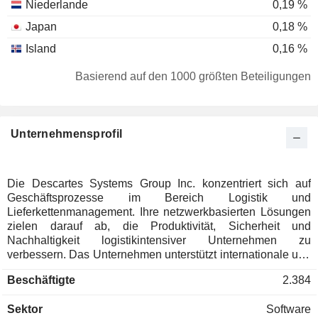
Niederlande
0,19 %
Japan
0,18 %
Island
0,16 %
Dänemark
0,15 %
Basierend auf den 1000 größten Beteiligungen
Deutschland
0,13 %
Irland
0,07 %
Unternehmensprofil
Belgien
0,06 %
Spanien
0,03 %
Südkorea
0,02 %
Die Descartes Systems Group Inc. konzentriert sich auf
Geschäftsprozesse im Bereich Logistik und
Hong Kong
0,02 %
Lieferkettenmanagement. Ihre netzwerkbasierten Lösungen
Luxemburg
0,02 %
zielen darauf ab, die Produktivität, Sicherheit und
Nachhaltigkeit logistikintensiver Unternehmen zu
Slowenien
0,01 %
verbessern. Das Unternehmen unterstützt internationale und
nationale Lieferketten, indem es logistikintensive
Cayman Islands
0,01 %
Beschäftigte
2.384
Unternehmen in seinem Global Logistics Network (GLN)
Italien
0,01 %
zusammenführt. Versender, Spediteure und
Sektor
Software
Logistikdienstleister vernetzen sich im GLN und arbeiten