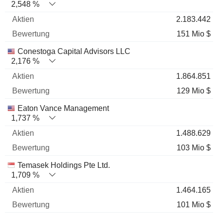
2,548 %
2.183.442
151 Mio $
Conestoga Capital Advisors LLC
2,176 %
1.864.851
129 Mio $
Eaton Vance Management
1,737 %
1.488.629
103 Mio $
Temasek Holdings Pte Ltd.
1,709 %
1.464.165
101 Mio $