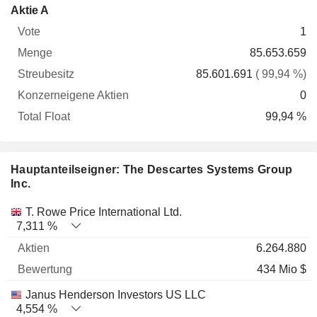
Konzerneigene
Total
Aktie A
Vote
Menge
Streubesitz
Aktien
Float
1
85.653.659
85.601.691
( 99,94 %)
0
99,94 %
Hauptanteilseigner: The Descartes Systems Group
Inc.
Name
Aktien
%
Bewertung
T. Rowe Price International Ltd.
7,311 %
6.264.880
434 Mio $
Janus Henderson Investors US LLC
4,554 %