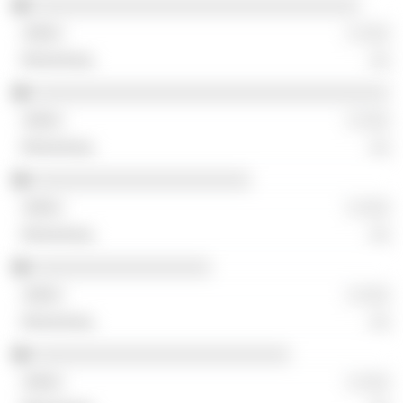
░░░░░░░░░░░░░░░░░░░░░░░░░░░░░░░░░
░ ░░░
░░
░░░░░░░░░░░░░░░░░░░░░░░░░░░░░░░░░░░░
░ ░░░
░░
░░░░░░░░░░░░░░░░░░░░░░
░ ░░░
░░
░░░░░░░░░░░░░░░░░░
░ ░░░
░░
░░░░░░░░░░░░░░░░░░░░░░░░░░
░ ░░░