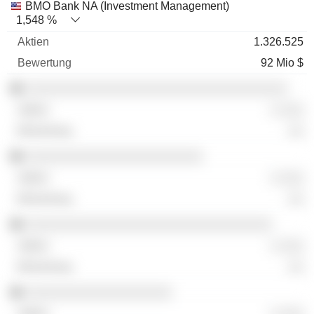
BMO Bank NA (Investment Management)
1,548 %
1.326.525
92 Mio $
░░░░░░░░░░░░░░░░░░░░░░░░░░░░░░░░░░
░ ░░░
░░
░░░░░░░░░░░░░░░░░░░░░░░
░ ░░░
░░
░░░░░░░░░░░░░░░░░░░░░░░░░░░░░░░░
░ ░░░
░░
░░░░░░░░░░░░░░░░░░░
░ ░░░