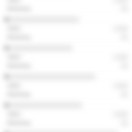
░░
░░░░░░░░░░░░░░░░░░░░░
░ ░░░
░░
░░░░░░░░░░░░░░░░░░░
░ ░░░
░░
░░░░░░░░░░░░░░░░░░░░░░░░░░
░ ░░░
░░
░░░░░░░░░░░░░░░░░░░░░░
░ ░░░
░░