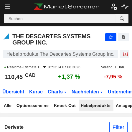
THE DESCARTES SYSTEMS GROUP INC.
110,45
$
+1,37 %
THE DESCARTES SYSTEMS
GROUP INC.
Hebelprodukte The Descartes Systems Group Inc.
A
Realtime-Estimate
TE
16:53:14 07.08.2026
Veränd. 1. Jan.
CAD
+1,37 %
110,45
-7,95 %
Übersicht
Kurse
Charts
Nachrichten
Unterneh
Alle
Optionsscheine
Knock-Out
Hebelprodukte
Anlagep
Filter
Derivate