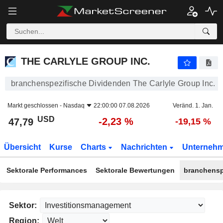
THE CARLYLE GROUP INC.
47,79
$
-2,23 %
THE CARLYLE GROUP INC.
branchenspezifische Dividenden The Carlyle Group Inc.
Markt geschlossen -
Nasdaq
22:00:00 07.08.2026
Veränd. 1. Jan.
USD
-2,23 %
47,79
-19,15 %
Übersicht
Kurse
Charts
Nachrichten
Unterneh
Sektorale Performances
Sektorale Bewertungen
branchensp
Sektor:
Region: