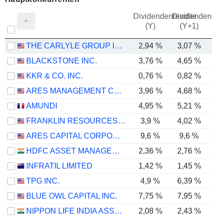
Dividendenrendite
Dividendenre
(Y)
(Y+1)
THE CARLYLE GROUP INC.
2,94 %
3,07 %
BLACKSTONE INC.
3,76 %
4,65 %
KKR & CO. INC.
0,76 %
0,82 %
ARES MANAGEMENT CORPORATION
3,96 %
4,68 %
AMUNDI
4,95 %
5,21 %
FRANKLIN RESOURCES, INC.
3,9 %
4,02 %
ARES CAPITAL CORPORATION
9,6 %
9,6 %
HDFC ASSET MANAGEMENT COMPANY LIMITED
2,36 %
2,76 %
INFRATIL LIMITED
1,42 %
1,45 %
TPG INC.
4,9 %
6,39 %
BLUE OWL CAPITAL INC.
7,75 %
7,95 %
NIPPON LIFE INDIA ASSET MANAGEMENT LIMITED
2,08 %
2,43 %