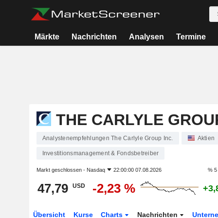
Märkte
Nachrichten
Analysen
Termine
THE CARLYLE GROUP
Analystenempfehlungen The Carlyle Group Inc.
Aktien
Investitionsmanagement & Fondsbetreiber
Markt geschlossen -
Nasdaq
22:00:00 07.08.2026
% 5
47,79
-2,23 %
USD
+3,
Übersicht
Kurse
Charts
Nachrichten
Untern