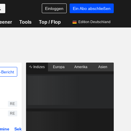
Einloggen
Ein Abo abschließen
eener
Tools
Top / Flop
Edition Deutschland
Indizes
Europa
Amerika
Asien
Bericht
RE
RE
rmine
Sektor
Derivate
ETFs