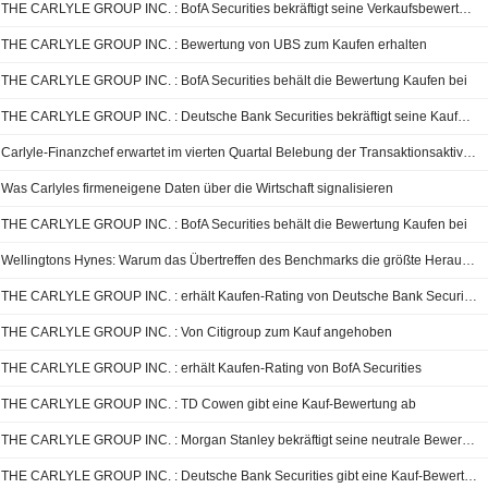
THE CARLYLE GROUP INC. : BofA Securities bekräftigt seine Verkaufsbewertung
THE CARLYLE GROUP INC. : Bewertung von UBS zum Kaufen erhalten
THE CARLYLE GROUP INC. : BofA Securities behält die Bewertung Kaufen bei
THE CARLYLE GROUP INC. : Deutsche Bank Securities bekräftigt seine Kaufempfehlung
Carlyle-Finanzchef erwartet im vierten Quartal Belebung der Transaktionsaktivitäten
Was Carlyles firmeneigene Daten über die Wirtschaft signalisieren
THE CARLYLE GROUP INC. : BofA Securities behält die Bewertung Kaufen bei
Wellingtons Hynes: Warum das Übertreffen des Benchmarks die größte Herausforderung beim Investieren ist
THE CARLYLE GROUP INC. : erhält Kaufen-Rating von Deutsche Bank Securities
THE CARLYLE GROUP INC. : Von Citigroup zum Kauf angehoben
THE CARLYLE GROUP INC. : erhält Kaufen-Rating von BofA Securities
THE CARLYLE GROUP INC. : TD Cowen gibt eine Kauf-Bewertung ab
THE CARLYLE GROUP INC. : Morgan Stanley bekräftigt seine neutrale Bewertung
THE CARLYLE GROUP INC. : Deutsche Bank Securities gibt eine Kauf-Bewertung ab