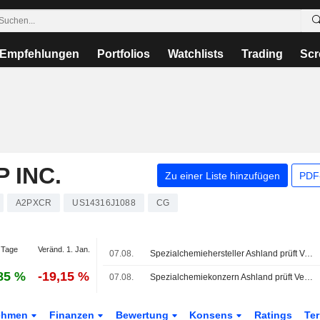
Empfehlungen
Portfolios
Watchlists
Trading
Scr
 INC.
Zu einer Liste hinzufügen
PDF-
A2PXCR
US14316J1088
CG
 Tage
Veränd. 1. Jan.
07.08.
Spezialchemiehersteller Ashland prüft Verkauf nach Druck von Aktivisten, sagen Insider
85 %
-19,15 %
07.08.
Spezialchemiekonzern Ashland prüft Verkauf nach Druck durch aktivistischen Investor, berichtet Bloomberg News
ehmen
Finanzen
Bewertung
Konsens
Ratings
Te