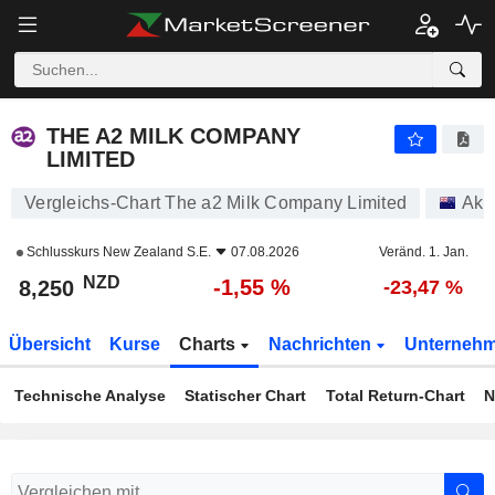
THE A2 MILK COMPANY LIMITED
8,250
$
-1,55 %
THE A2 MILK COMPANY
LIMITED
Vergleichs-Chart The a2 Milk Company Limited
Akt
Schlusskurs
New Zealand S.E.
07.08.2026
Veränd. 1. Jan.
NZD
-1,55 %
8,250
-23,47 %
Übersicht
Kurse
Charts
Nachrichten
Unterneh
Technische Analyse
Statischer Chart
Total Return-Chart
N