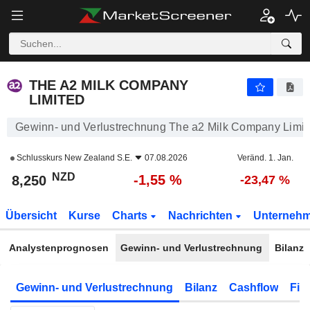
THE A2 MILK COMPANY LIMITED
8,250
$
-1,55 %
THE A2 MILK COMPANY
LIMITED
Gewinn- und Verlustrechnung The a2 Milk Company Limit
Schlusskurs
New Zealand S.E.
07.08.2026
Veränd. 1. Jan.
NZD
-1,55 %
8,250
-23,47 %
Übersicht
Kurse
Charts
Nachrichten
Unterneh
Analystenprognosen
Gewinn- und Verlustrechnung
Bilanz
Gewinn- und Verlustrechnung
Bilanz
Cashflow
Fin