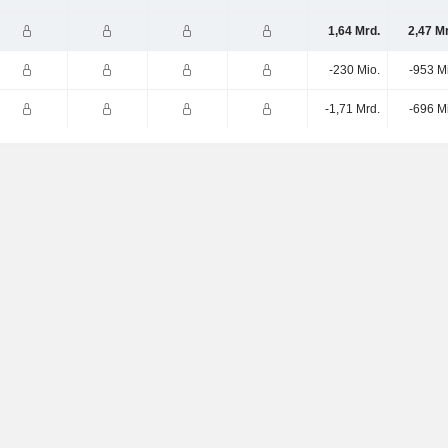
1,64 Mrd.
2,47 M
-230 Mio.
-953 M
-1,71 Mrd.
-696 M