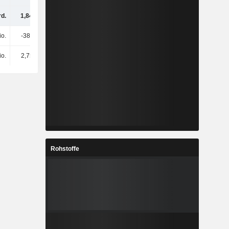
rd.
1,84 Mrd.
3,65 Mrd.
2,22 Mrd.
io.
-386 Mio.
-1,92 Mrd.
-420 Mio.
io.
2,75 Mrd.
-997 Mio.
-1,83 Mrd.
Rohstoffe