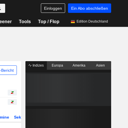
Einloggen
Ein Abo abschließen
eener
Tools
Top / Flop
Edition Deutschland
Indizes
Europa
Amerika
Asien
Bericht
rmine
Sektor
Derivate
ETFs