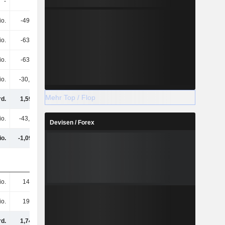
-
-
-
-
io.
-491 Mio.
-275 Mio.
-45,2 Mio.
io.
-634 Mio.
-708 Mio.
-781 Mio.
io.
-634 Mio.
-708 Mio.
-781 Mio.
io.
-30,2 Mio.
-21,6 Mio.
-2,2 Mio.
Mehr Top / Flop
rd.
1,59 Mrd.
-2 Mrd.
-2,66 Mrd.
io.
-43,7 Mio.
-12,9 Mio.
-76,5 Mio.
Devisen / Forex
io.
-1,09 Mrd.
560 Mio.
-321 Mio.
io.
148 Mio.
267 Mio.
226 Mio.
io.
195 Mio.
185 Mio.
413 Mio.
rd.
1,74 Mrd.
3,47 Mrd.
2,08 Mrd.