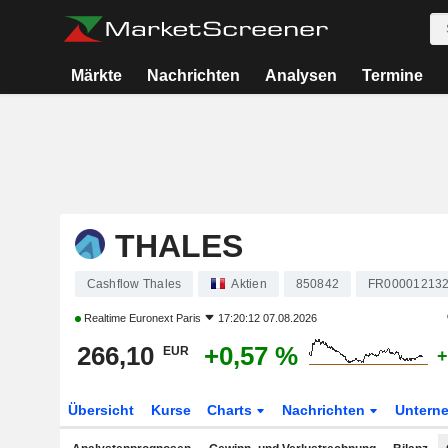
Märkte
Nachrichten
Analysen
Termine
THALES
Cashflow Thales
Aktien
850842
FR00001213
Realtime
Euronext Paris
17:20:12 07.08.2026
266,10
+0,57 %
EUR
+
Übersicht
Kurse
Charts
Nachrichten
Untern