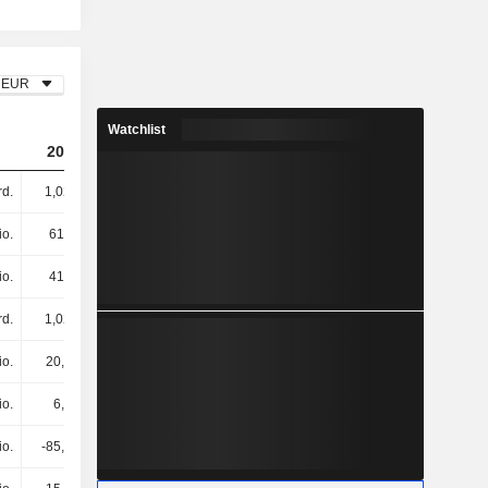
EUR
Watchlist
2023
2024
2025
rd.
1,02 Mrd.
1,42 Mrd.
1,67 Mrd.
io.
612 Mio.
627 Mio.
658 Mio.
io.
413 Mio.
507 Mio.
410 Mio.
rd.
1,02 Mrd.
1,13 Mrd.
1,07 Mrd.
io.
20,2 Mio.
20,8 Mio.
18,4 Mio.
io.
6,3 Mio.
-1,7 Mio.
-500.000
io.
-85,5 Mio.
800.000
3,2 Mio.