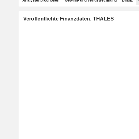
Analystenprognosen
Gewinn- und Verlustrechnung
Bilanz
Veröffentlichte Finanzdaten: THALES