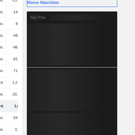
io.
-15,6 Mio.
176 Mio.
15,9 Mio.
Meine Watchlists
io.
-147 Mio.
-95,1 Mio.
-198 Mio.
Top / Flop
io.
85 Mio.
-109 Mio.
-
io.
-488 Mio.
65,4 Mio.
16,3 Mio.
io.
-967 Mio.
-1,23 Mrd.
-700 Mio.
io.
-819 Mio.
-773 Mio.
-157 Mio.
io.
714 Mio.
360 Mio.
269 Mio.
rd.
1,27 Mrd.
1,71 Mrd.
1,5 Mrd.
io.
-20,8 Mio.
-42 Mio.
-190 Mio.
rd.
1,6 Mrd.
2,64 Mrd.
3,32 Mrd.
io.
-540 Mio.
-540 Mio.
-687 Mio.
io.
3,9 Mio.
6,2 Mio.
10,4 Mio.