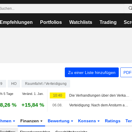
Empfehlungen
Portfolios
Watchlists
Trading
Scr
Zu einer Liste hinzufügen
PDF-
29
HO
Raumfahrt / Verteidigung
% 5 Tage
Veränd. 1. Jan.
10:40
Die Verhandlungen über den Verkauf von 114 Rafale an Indien kommen voran
8,26 %
+15,84 %
06.08.
Verteidigung: Nach dem Ansturm auf den Sektor ist jetzt Auswahl gefragt
ehmen
Finanzen
Bewertung
Konsens
Ratings
Te