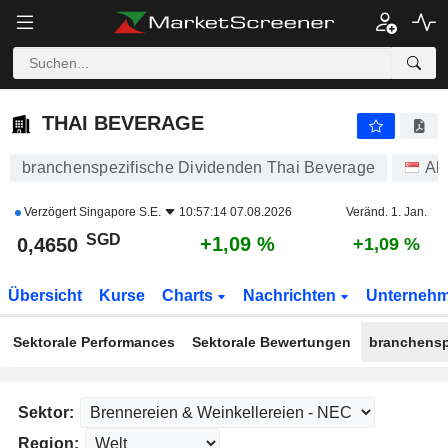
THAI BEVERAGE
0,4650
$
+1,09 %
THAI BEVERAGE
branchenspezifische Dividenden Thai Beverage
Ak
Verzögert
Singapore S.E.
10:57:14 07.08.2026
Veränd. 1. Jan.
SGD
+1,09 %
0,4650
+1,09 %
Übersicht
Kurse
Charts
Nachrichten
Unterneh
Sektorale Performances
Sektorale Bewertungen
branchensp
Sektor:
Region: