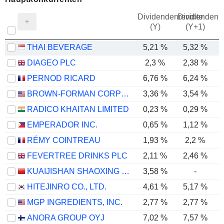
Dividendenrendite
Dividendenre
(Y)
(Y+1)
THAI BEVERAGE
5,21 %
5,32 %
DIAGEO PLC
2,3 %
2,38 %
PERNOD RICARD
6,76 %
6,24 %
BROWN-FORMAN CORPORATION
3,36 %
3,54 %
RADICO KHAITAN LIMITED
0,23 %
0,29 %
EMPERADOR INC.
0,65 %
1,12 %
RÉMY COINTREAU
1,93 %
2,2 %
FEVERTREE DRINKS PLC
2,11 %
2,46 %
KUAIJISHAN SHAOXING RICE WINE CO., LTD.
3,58 %
-
HITEJINRO CO., LTD.
4,61 %
5,17 %
MGP INGREDIENTS, INC.
2,77 %
2,77 %
ANORA GROUP OYJ
7,02 %
7,57 %