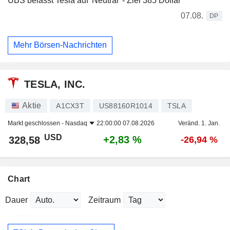
UBS belässt Tesla auf 'Neutral' - Ziel 385 Dollar
07.08.
DP
Mehr Börsen-Nachrichten
TESLA, INC.
Aktie
A1CX3T
US88160R1014
TSLA
Markt geschlossen -
Nasdaq
22:00:00 07.08.2026
Veränd. 1. Jan.
USD
+2,83 %
328,58
-26,94 %
Chart
Dauer
Zeitraum