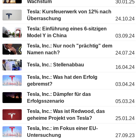
Wachstum
30.01.25
Tesla: Kursfeuerwerk von 12% nach
Überraschung
24.10.24
Tesla: Einführung eines 6-sitzigen
Model Y in China
03.09.24
Tesla, Inc.: Nur noch "prächtig" dem
Namen nach?
24.07.24
Tesla, Inc.: Stellenabbau
16.04.24
Tesla, Inc.: Was hat den Erfolg
gebremst?
03.04.24
Tesla, Inc.: Dämpfer für das
Erfolgsszenario
05.03.24
Tesla, Inc.: Was ist Redwood, das
geheime Projekt von Tesla?
25.01.24
Tesla, Inc.: im Fokus einer EU-
Untersuchung
27.09.23