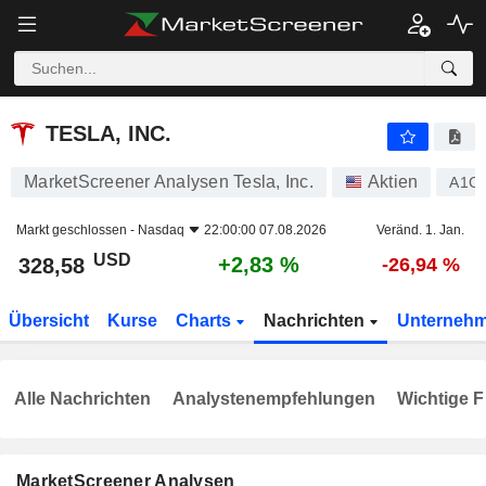
TESLA, INC.
328,58
$
+2,83 %
TESLA, INC.
MarketScreener Analysen Tesla, Inc.
Aktien
A1C
Markt geschlossen -
Nasdaq
22:00:00 07.08.2026
Veränd. 1. Jan.
USD
+2,83 %
328,58
-26,94 %
Übersicht
Kurse
Charts
Nachrichten
Unterneh
Alle Nachrichten
Analystenempfehlungen
Wichtige F
MarketScreener Analysen