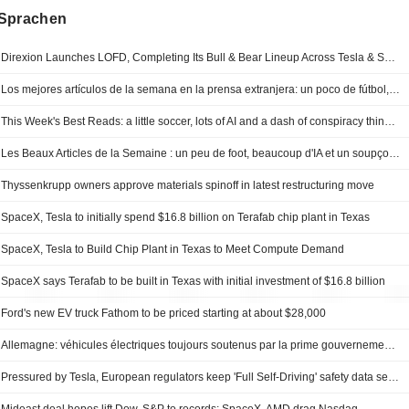
Sprachen
Direxion Launches LOFD, Completing Its Bull & Bear Lineup Across Tesla & SpaceX; 2X Daily Inverse Exposure to SpaceX, the Largest IPO in History
Los mejores artículos de la semana en la prensa extranjera: un poco de fútbol, mucha IA y una pizca de conspiración
This Week's Best Reads: a little soccer, lots of AI and a dash of conspiracy thinking
Les Beaux Articles de la Semaine : un peu de foot, beaucoup d'IA et un soupçon de complotisme
Thyssenkrupp owners approve materials spinoff in latest restructuring move
SpaceX, Tesla to initially spend $16.8 billion on Terafab chip plant in Texas
SpaceX, Tesla to Build Chip Plant in Texas to Meet Compute Demand
SpaceX says Terafab to be built in Texas with initial investment of $16.8 billion
Ford's new EV truck Fathom to be priced starting at about $28,000
Allemagne: véhicules électriques toujours soutenus par la prime gouvernementale
Pressured by Tesla, European regulators keep 'Full Self-Driving' safety data secret