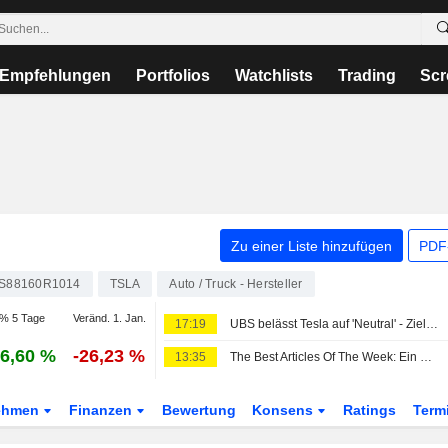
Empfehlungen
Portfolios
Watchlists
Trading
Scr
Zu einer Liste hinzufügen
PDF-
S88160R1014
TSLA
Auto / Truck - Hersteller
% 5 Tage
Veränd. 1. Jan.
17:19
UBS belässt Tesla auf 'Neutral' - Ziel 385 Dollar
6,60 %
-26,23 %
13:35
The Best Articles Of The Week: Ein wenig Fußball, viel KI und eine Prise Verschwörungsdenken
ehmen
Finanzen
Bewertung
Konsens
Ratings
Term