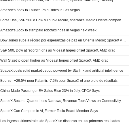
Mideast deal hopes lift Dow, S&P to records; SpaceX, AMD drag Nasdaq
Amazon's Zoox to Launch Paid Rides in Las Vegas
Borsa Usa, S&P 500 e Dow su nuovi record, speranze Medio Oriente compensano calo SpaceX e Amd
Amazon's Zoox to start paid robotaxi rides in Vegas next week
Dow Jones sube a récord por esperanzas de paz en Oriente Medio; SpaceX y AMD lastran al Nasdaq
S&P 500, Dow at record highs as Mideast hopes offset SpaceX, AMD drag
Wall St set to open higher as Mideast hopes offset SpaceX, AMD drag
SpaceX posts solid market debut, powered by Starlink and artificial intelligence
Bourse : +29,5% pour Palantir, -7,6% pour SpaceX et une pluie de résultats
China-Made Passenger EV Sales Rise 23% in July, CPCA Says
SpaceX Second-Quarter Loss Narrows, Revenue Tops Views on Connectivity, AI Gains
SpaceX Can Compete in AI, Former Tesla Board Member Says
Los ingresos trimestrales de SpaceX se disparan en sus primeros resultados