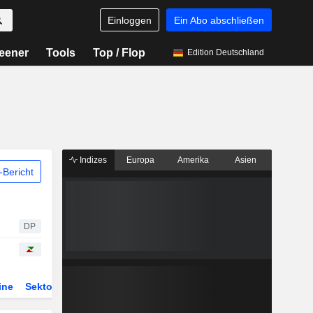
Einloggen
Ein Abo abschließen
eener
Tools
Top / Flop
Edition Deutschland
Indizes
Europa
Amerika
Asien
Bericht
DP
ine
Sektor
Derivate
ETFs