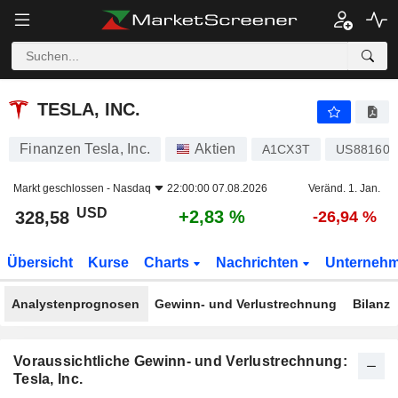
TESLA, INC.
328,58
$
+2,83 %
TESLA, INC.
Finanzen Tesla, Inc.
Aktien
A1CX3T
US88160R
Markt geschlossen -
Nasdaq
22:00:00 07.08.2026
Veränd. 1. Jan.
USD
+2,83 %
328,58
-26,94 %
Übersicht
Kurse
Charts
Nachrichten
Unterneh
Analystenprognosen
Gewinn- und Verlustrechnung
Bilanz
Voraussichtliche Gewinn- und Verlustrechnung:
Tesla, Inc.