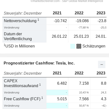
2021
2022
2023
Steuerjahr: Dezember
1
Nettoverschuldung
-10.742
-19.086
-23.86
Veränderung
-
-77,68 %
-25,03
Datum der
26.01.22
25.01.23
24.01.2
Veröffentlichung
1
USD in Millionen
Schätzungen
Prognostizierter Cashflow: Tesla, Inc.
2021
2022
2023
Steuerjahr: Dezember
CAPEX
6.482
7.158
8.89
1
Investitionsaufwand
Veränderung
-
10,43 %
24,31
1
Free Cashflow (FCF)
5.015
7.566
4.35
Veränderung
-
50,87 %
-42,4