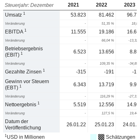
2021
2022
2023
Steuerjahr: Dezember
1
Umsatz
53.823
81.462
96.77
Veränderung
-
51,35 %
18,8
1
EBITDA
11.555
19.186
16.63
Veränderung
-
66,04 %
-13,32
Betriebsergebnis
6.523
13.656
8.89
1
(EBIT)
Veränderung
-
109,35 %
-34,89
1
Gezahlte Zinsen
-315
-191
-15
Gewinn vor Steuern
6.343
13.719
9.97
1
(EBT)
Veränderung
-
116,29 %
-27,31
1
Nettoergebnis
5.519
12.556
14.99
Veränderung
-
127,5 %
19,44
Datum der
26.01.22
25.01.23
24.01.2
Veröffentlichung
1
USD in Millionen
Schätzungen