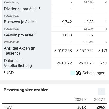
Veränderung
-
24,83 %
-10
1
Dividende pro Aktie
-
-
Veränderung
-
-
1
Buchwert je Aktie
9,742
12,88
1
Veränderung
-
32,21 %
39
1
Gewinn pro Aktie
1,633
3,62
Veränderung
-
121,63 %
18
Anz. der Aktien (in
3.019.258
3.157.752
3.178
Tausend)
Datum der
26.01.22
25.01.23
24.0
Veröffentlichung
1
USD
Schätzungen
Bewertungskennzahlen
2026 *
2027 *
KGV
301x
206x