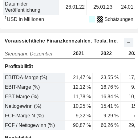
Datum der
26.01.22
25.01.23
24.01.2
Veröffentlichung
1
USD in Millionen
Schätzungen
Voraussichtliche Finanzkennzahlen: Tesla, Inc.
2021
2022
202
Steuerjahr: Dezember
Profitabilität
EBITDA-Marge (%)
21,47 %
23,55 %
17,
EBIT-Marge (%)
12,12 %
16,76 %
9,
EBT-Marge (%)
11,78 %
16,84 %
10,
Nettogewinn (%)
10,25 %
15,41 %
15
FCF-Marge N (%)
9,32 %
9,29 %
4
FCF / Nettogewinn (%)
90,87 %
60,26 %
29,
Rentabilität