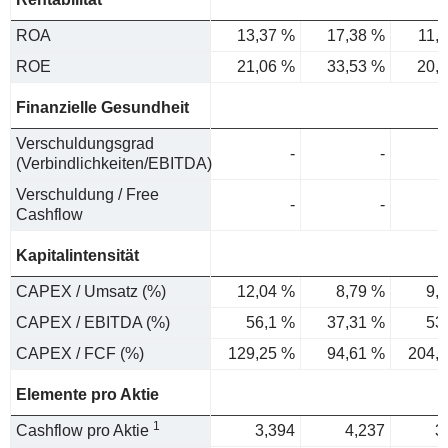
ROA
13,37 %
17,38 %
11,
ROE
21,06 %
33,53 %
20,
Finanzielle Gesundheit
Verschuldungsgrad
-
-
(Verbindlichkeiten/EBITDA)
Verschuldung / Free
-
-
Cashflow
Kapitalintensität
CAPEX / Umsatz (%)
12,04 %
8,79 %
9,
CAPEX / EBITDA (%)
56,1 %
37,31 %
53
CAPEX / FCF (%)
129,25 %
94,61 %
204,
Elemente pro Aktie
1
Cashflow pro Aktie
3,394
4,237
3