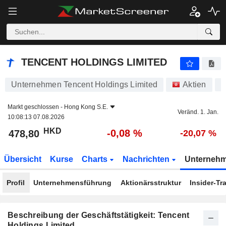
TENCENT HOLDINGS LIMITED
478,80
$
-0,08 %
TENCENT HOLDINGS LIMITED
Unternehmen Tencent Holdings Limited
Aktien
A
Markt geschlossen -
Hong Kong S.E.
Veränd. 1. Jan.
10:08:13 07.08.2026
HKD
-0,08 %
478,80
-20,07 %
Übersicht
Kurse
Charts
Nachrichten
Unterneh
Profil
Unternehmensführung
Aktionärsstruktur
Insider-Tr
Beschreibung der Geschäftstätigkeit: Tencent
Holdings Limited