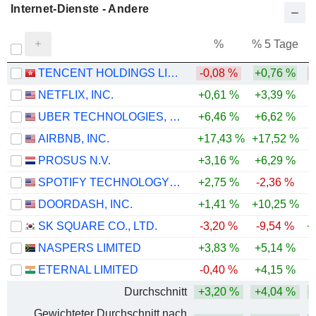
Internet-Dienste - Andere
%
% 5 Tage
%
TENCENT HOLDINGS LIMITED
-0,08 %
+0,76 %
-
NETFLIX, INC.
+0,61 %
+3,39 %
-
UBER TECHNOLOGIES, INC.
+6,46 %
+6,62 %
-
AIRBNB, INC.
+17,43 %
+17,52 %
+
PROSUS N.V.
+3,16 %
+6,29 %
-
SPOTIFY TECHNOLOGY S.A.
+2,75 %
-2,36 %
-
DOORDASH, INC.
+1,41 %
+10,25 %
-
SK SQUARE CO., LTD.
-3,20 %
-9,54 %
+
NASPERS LIMITED
+3,83 %
+5,14 %
-
ETERNAL LIMITED
-0,40 %
+4,15 %
Durchschnitt
+3,20 %
+4,04 %
+
Gewichteter Durchschnitt nach