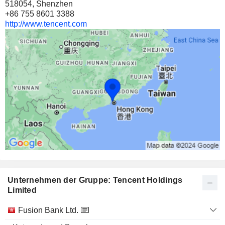
518054, Shenzhen
31.588.292
+86 755 8601 3388
http://www.tencent.com
5,46 %
1 069 Mio $
SNAP INC.
16,58 %
232.655.030
16,58 %
1 033 Mio $
KRAFTON, INC.
14,4 %
6.641.640
14,4 %
1 012 Mio $
Unternehmen der Gruppe: Tencent Holdings
MININGLAMP TECHNOLOGY
28,99 %
Limited
37.867.081
Kategorie
Fusion Bank Ltd.
und
28,99 %