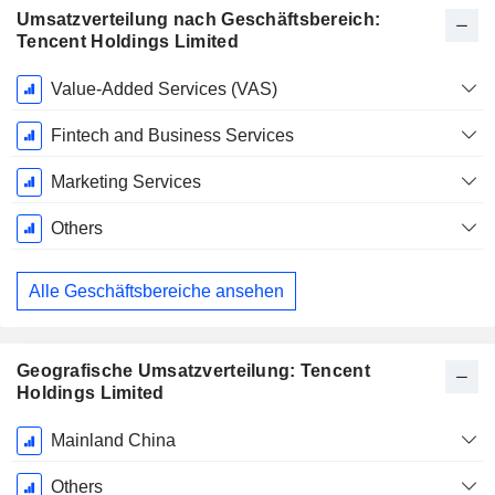
Umsatzverteilung nach Geschäftsbereich:
Tencent Holdings Limited
Ende d.
Value-Added Services (VAS)
Geschäftsjahres:
Dezember
Fintech and Business Services
Marketing Services
Others
Alle Geschäftsbereiche ansehen
Geografische Umsatzverteilung: Tencent
Holdings Limited
Ende d.
Mainland China
Geschäftsjahres:
Dezember
Others