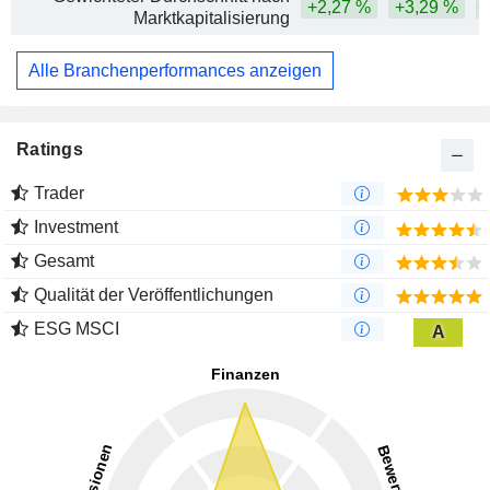
+2,27 %
+3,29 %
+
Marktkapitalisierung
Alle Branchenperformances anzeigen
Ratings
Trader
Investment
Gesamt
Qualität der Veröffentlichungen
ESG MSCI
A