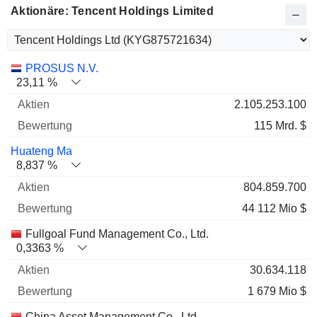
Aktionäre: Tencent Holdings Limited
Name
Aktien
%
Bewertung
PROSUS N.V.
23,11 %
2.105.253.100
115 Mrd. $
Huateng Ma
8,837 %
804.859.700
44 112 Mio $
Fullgoal Fund Management Co., Ltd.
0,3363 %
30.634.118
1 679 Mio $
China Asset Management Co., Ltd.