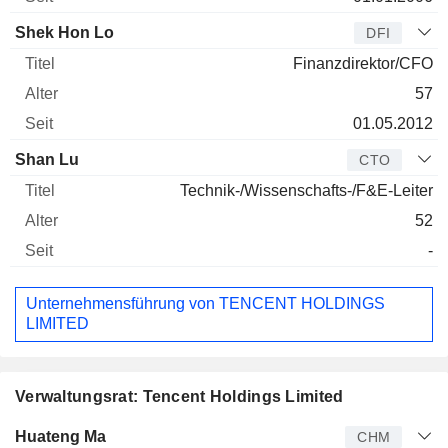
Shek Hon Lo
DFI
Finanzdirektor/CFO
57
01.05.2012
Shan Lu
CTO
Technik-/Wissenschafts-/F&E-Leiter
52
-
Unternehmensführung von TENCENT HOLDINGS
LIMITED
Verwaltungsrat: Tencent Holdings Limited
Verwaltungsratsmitglied
Titel
Alter
Seit
Huateng Ma
CHM