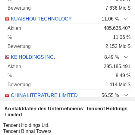
7 636 Mio $
KUAISHOU TECHNOLOGY
11,06 %
405.635.407
11,06 %
2 152 Mio $
KE HOLDINGS INC.
8,49 %
295.185.491
8,49 %
1 414 Mio $
CHINA LITERATURE LIMITED
56,55 %
577.643.604
Kontaktdaten des Unternehmens: Tencent Holdings
56,55 %
Limited
1 394 Mio $
Tencent Holdings Ltd.
Tencent Binhai Towers
AMER SPORTS, INC.
5,46 %