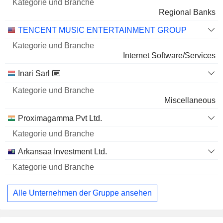
Name
Branche
1 001 Mio $
Regional Banks
TONGCHENG TRAVEL HOLDINGS LIMITED
20,23 %
TENCENT MUSIC ENTERTAINMENT GROUP
476.215.740
Internet Software/Services
20,23 %
728 Mio $
Inari Sarl
BILIBILI INC.
11,96 %
Miscellaneous
40.382.138
Proximagamma Pvt Ltd.
11,96 %
688 Mio $
Arkansaa Investment Ltd.
Alle Unternehmen der Gruppe ansehen