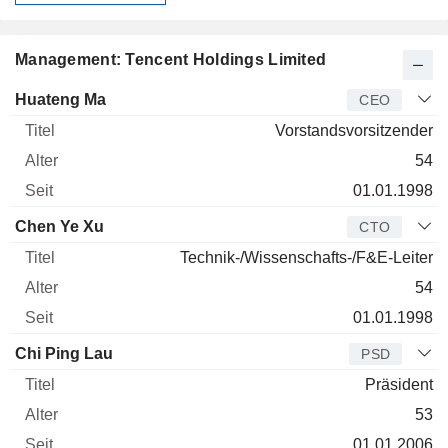
Management: Tencent Holdings Limited
Manager
Titel
Alter
Seit
Huateng Ma
CEO
Vorstandsvorsitzender
54
01.01.1998
Chen Ye Xu
CTO
Technik-/Wissenschafts-/F&E-Leiter
54
01.01.1998
Chi Ping Lau
PSD
Präsident
53
01.01.2006