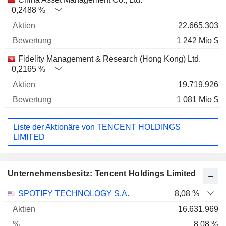
0,2488 %
22.665.303
1 242 Mio $
Fidelity Management & Research (Hong Kong) Ltd.
0,2165 %
19.719.926
1 081 Mio $
Liste der Aktionäre von TENCENT HOLDINGS
LIMITED
Unternehmensbesitz: Tencent Holdings Limited
Name
Aktien
%
Bewertung
SPOTIFY TECHNOLOGY S.A.
8,08 %
16.631.969
8,08 %