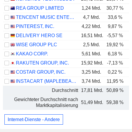
REA GROUP LIMITED
1,24 Mrd.
30,77 %
TENCENT MUSIC ENTERTAINMENT GROUP
4,7 Mrd.
33,6 %
PINTEREST, INC.
4,22 Mrd.
9,87 %
DELIVERY HERO SE
16,51 Mrd.
-5,57 %
WISE GROUP PLC
2,5 Mrd.
19,92 %
KAKAO CORP.
5,61 Mrd.
6,18 %
RAKUTEN GROUP, INC.
15,92 Mrd.
-7,13 %
COSTAR GROUP, INC.
3,25 Mrd.
0,22 %
INSTACART (MAPLEBEAR)
3,74 Mrd.
11,95 %
Durchschnitt
17,81 Mrd.
50,89 %
Gewichteter Durchschnitt nach
51,49 Mrd.
59,38 %
Marktkapitalisierung
Internet-Dienste - Andere