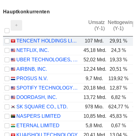
Hauptkonkurrenten
Umsatz
Nettogewinn
M
(Y-1)
(Y-1)
TENCENT HOLDINGS LIMITED
107 Mrd.
29,91 %
NETFLIX, INC.
45,18 Mrd.
24,3 %
UBER TECHNOLOGIES, INC.
52,02 Mrd.
19,33 %
AIRBNB, INC.
12,24 Mrd.
20,51 %
PROSUS N.V.
9,7 Mrd.
119,92 %
SPOTIFY TECHNOLOGY S.A.
20,18 Mrd.
12,87 %
DOORDASH, INC.
13,72 Mrd.
6,82 %
SK SQUARE CO., LTD.
978 Mio.
624,77 %
6
NASPERS LIMITED
10,85 Mrd.
45,83 %
ETERNAL LIMITED
5,8 Mrd.
0,67 %
KUAISHOU TECHNOLOGY
20,41 Mrd.
13,04 %