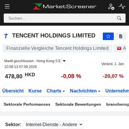
TENCENT HOLDINGS LIMITED
478,80
$
-0,08 %
TENCENT HOLDINGS LIMITED
Finanzielle Vergleiche Tencent Holdings Limited
Ak
Markt geschlossen -
Hong Kong S.E.
Veränd. 1. Jan.
10:08:13 07.08.2026
HKD
-0,08 %
478,80
-20,07 %
Übersicht
Kurse
Charts
Nachrichten
Unterneh
Sektorale Performances
Sektorale Bewertungen
branchensp
Sektor: