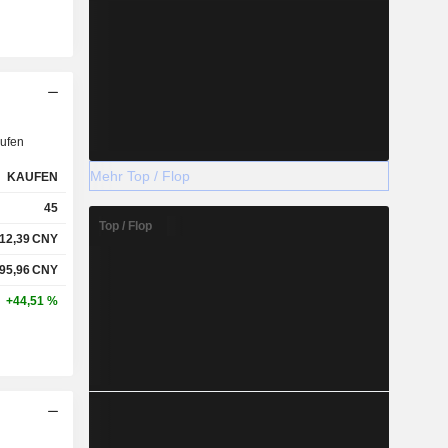
ufen
Mehr Top / Flop
KAUFEN
45
Top / Flop
12,39
CNY
95,96
CNY
+44,51 %