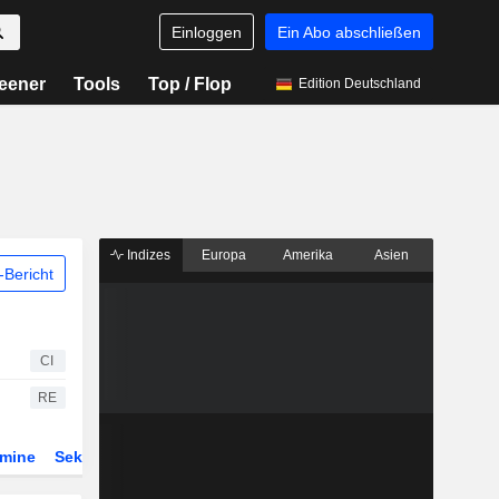
Einloggen
Ein Abo abschließen
eener
Tools
Top / Flop
Edition Deutschland
Indizes
Europa
Amerika
Asien
Bericht
CI
RE
rmine
Sektor
Derivate
ETFs