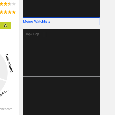
Meine Watchlists
A
Top / Flop