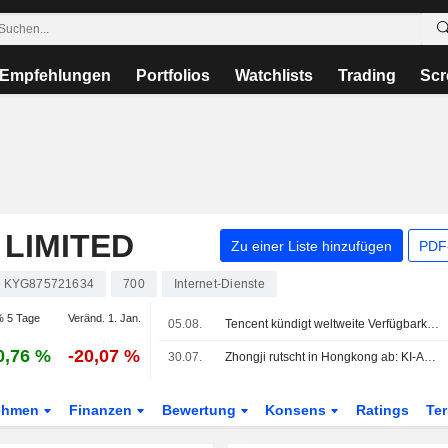
Empfehlungen
Portfolios
Watchlists
Trading
Scr
LIMITED
Zu einer Liste hinzufügen
PDF-
KYG875721634
700
Internet-Dienste
 5 Tage
Veränd. 1. Jan.
05.08.
Tencent kündigt weltweite Verfügbarkeit des KI-Modells Hy3 und Integration in Produkte sowie Cloud-Services an
0,76 %
-20,07 %
30.07.
Zhongji rutscht in Hongkong ab: KI-Ausverkauf belastet Börsendebüt über 6,8 Mrd. USD
ehmen
Finanzen
Bewertung
Konsens
Ratings
Te