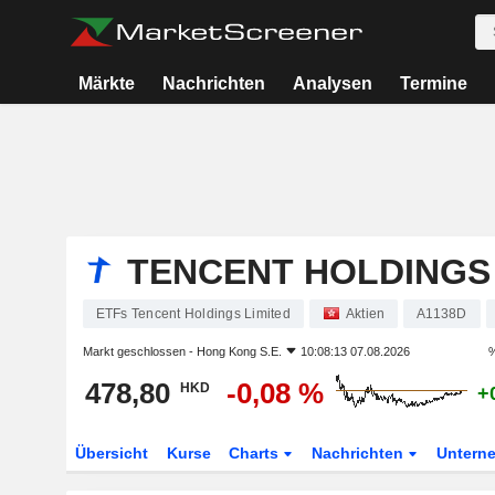
Märkte
Nachrichten
Analysen
Termine
TENCENT HOLDINGS 
ETFs Tencent Holdings Limited
Aktien
A1138D
Markt geschlossen -
Hong Kong S.E.
10:08:13 07.08.2026
%
478,80
-0,08 %
HKD
+
Übersicht
Kurse
Charts
Nachrichten
Untern