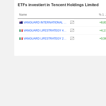
ETFs investiert in Tencent Holdings Limited
Name
% 1. 
VANGUARD INTERNATIONAL EQUITY INDEX FUNDS - VANGUARD FTSE ALL-WORLD EX-US ETF
+8,8
VANGUARD LIFESTRATEGY 40% EQUITY UCITS ETF - DISTRIBUTING - EUR
+4,1
VANGUARD LIFESTRATEGY 20% EQUITY UCITS ETF - DISTRIBUTING - EUR
+0,5