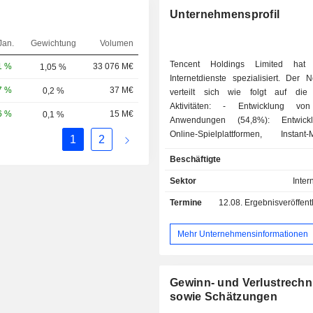
Unternehmensprofil
Jan.
Gewichtung
Volumen
Tencent Holdings Limited hat
1 %
33 076 M€
1,05 %
Internetdienste spezialisiert. Der 
7 %
37 M€
0,2 %
verteilt sich wie folgt auf die
Aktivitäten: - Entwicklung von mobilen
6 %
15 M€
0,1 %
Anwendungen (54,8%): Entwick
Online-Spielplattformen, Instant-
1
2
System (QQ), Spielesoftware, So
Beschäftigte
Herunterladen von Fotos,
Zahlungssystemen usw.; - Entwicklung von
Sektor
Inter
elektronischen Zahlungslösun
Termine
12.08.
Ergebnisveröffentlichun
dienstleistungen (26,5%); - Online-
Werbedienstleistungen (17,1%); - Sonstiges
(1,6%). Auf China entfallen 93% des
Mehr Unternehmensinformationen
Nettoumsatzes.
Gewinn- und Verlustrech
sowie Schätzungen