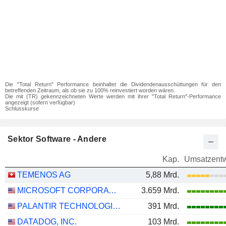
Die "Total Return" Performance beinhaltet die Dividendenausschüttungen für den
betreffenden Zeitraum, als ob sie zu 100% reinvestiert worden wären.
Die mit (TR) gekennzeichneten Werte werden mit ihrer "Total Return"-Performance
angezeigt (sofern verfügbar)
Schlusskurse
Sektor Software - Andere
Kap.
Umsatzentw
TEMENOS AG
5,88 Mrd.
MICROSOFT CORPORATION
3.659 Mrd.
PALANTIR TECHNOLOGIES INC.
391 Mrd.
DATADOG, INC.
103 Mrd.