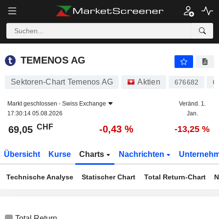
TEMENOS AG
69,05
CHF
-0,43 %
TEMENOS AG
Sektoren-Chart Temenos AG
Aktien
676682
C
Markt geschlossen -
Swiss Exchange
Veränd. 1.
17:30:14 05.08.2026
Jan.
CHF
-0,43 %
69,05
-13,25 %
Übersicht
Kurse
Charts
Nachrichten
Unterneh
Technische Analyse
Statischer Chart
Total Return-Chart
N
Total Return