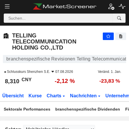
TELLING TELECOMMUNICATION HOLDING CO.,LTD
8,310
¥
-2,12 %
TELLING
TELECOMMUNICATION
HOLDING CO.,LTD
branchenspezifische Revisionen Telling Telecommunicati
Schlusskurs
Shenzhen S.E.
07.08.2026
Veränd. 1. Jan.
CNY
-2,12 %
8,310
-23,83 %
Übersicht
Kurse
Charts
Nachrichten
Unterneh
Sektorale Performances
branchenspezifische Dividenden
F