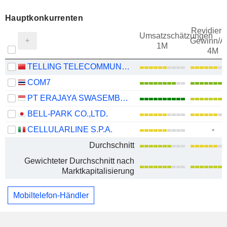
Hauptkonkurrenten
Revidieru
Umsatzschätzungen
Gewinn/Ak
1M
4M
TELLING TELECOMMUNICATION HOLDING CO.,LTD
COM7
PT ERAJAYA SWASEMBADA TBK
BELL-PARK CO.,LTD.
CELLULARLINE S.P.A.
-
Durchschnitt
Gewichteter Durchschnitt nach
Marktkapitalisierung
Mobiltelefon-Händler