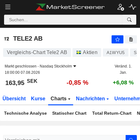
TELE2 AB
163,95
kr
-0,85 %
TELE2 AB
Vergleichs-Chart Tele2 AB
Aktien
A1WYU5
SE
Markt geschlossen -
Nasdaq Stockholm
Veränd. 1.
18:00:00 07.08.2026
Jan.
SEK
-0,85 %
163,95
+6,08 %
Übersicht
Kurse
Charts
Nachrichten
Unterneh
Technische Analyse
Statischer Chart
Total Return-Chart
N