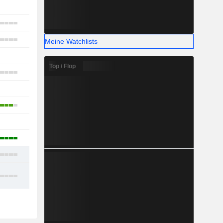
1
5
7
Meine Watchlists
1
Top / Flop
2
-
2
-
1
6
8