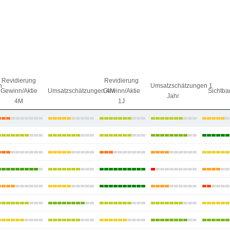
Revidierung
Revidierung
n
Umsatzschätzungen 1
Gewinn/Aktie
Umsatzschätzungen 4M
Gewinn/Aktie
Sichtbar
Jahr
4M
1J