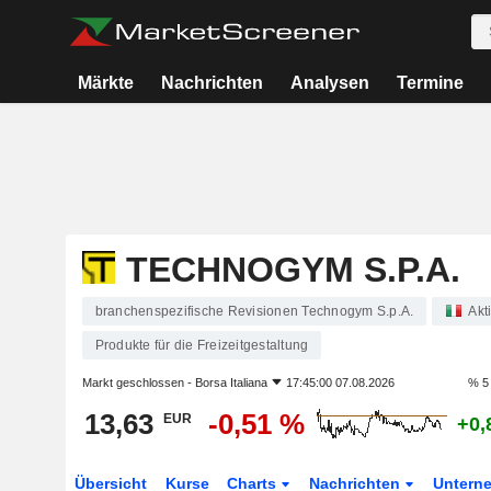
Märkte
Nachrichten
Analysen
Termine
TECHNOGYM S.P.A.
branchenspezifische Revisionen Technogym S.p.A.
Akt
Produkte für die Freizeitgestaltung
Markt geschlossen -
Borsa Italiana
17:45:00 07.08.2026
% 5
13,63
-0,51 %
EUR
+0,
Übersicht
Kurse
Charts
Nachrichten
Untern