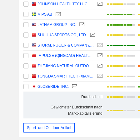
JOHNSON HEALTH TECH .CO., LTD.
MIPS AB
LATHAM GROUP, INC.
SHUHUA SPORTS CO., LTD.
STURM, RUGER & COMPANY, INC.
IMPULSE (QINGDAO) HEALTH TECH CO.,LTD.
ZHEJIANG NATURAL OUTDOOR GOODS INC.
TONGDA SMART TECH (XIAMEN) CO., LTD.
GLOBERIDE, INC.
Durchschnitt
Gewichteter Durchschnitt nach
Marktkapitalisierung
Sport- und Outdoor-Artikel