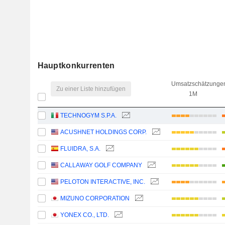
Hauptkonkurrenten
Umsatzschätzunge
Zu einer Liste hinzufügen
1M
TECHNOGYM S.P.A.
ACUSHNET HOLDINGS CORP.
FLUIDRA, S.A.
CALLAWAY GOLF COMPANY
PELOTON INTERACTIVE, INC.
MIZUNO CORPORATION
YONEX CO., LTD.