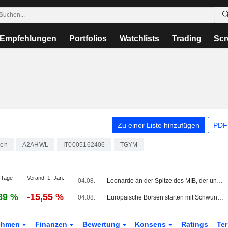
Empfehlungen
Portfolios
Watchlists
Trading
Scr
Zu einer Liste hinzufügen
PDF-
ien
A2AHWL
IT0005162406
TGYM
 Tage
Veränd. 1. Jan.
04.08.
Leonardo an der Spitze des MIB, der unter Europas Börsen glänzt
89 %
-15,55 %
04.08.
Europäische Börsen starten mit Schwung, Rüstungswerte im MIB gefragt
ehmen
Finanzen
Bewertung
Konsens
Ratings
Te