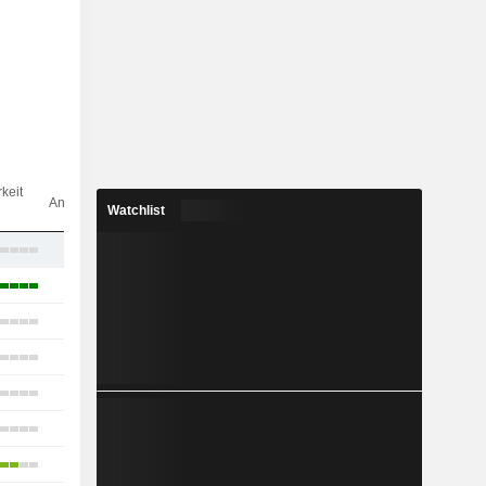
Anz.
keit
Analysten
Watchlist
10
5
15
10
15
3
2