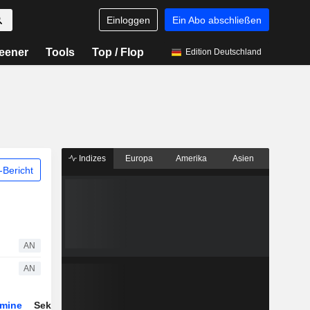
Einloggen
Ein Abo abschließen
eener
Tools
Top / Flop
Edition Deutschland
Indizes
Europa
Amerika
Asien
Bericht
AN
AN
rmine
Sektor
Derivate
ETFs