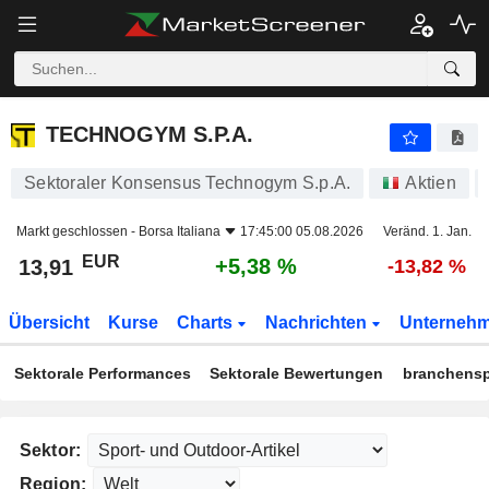
TECHNOGYM S.P.A.
13,91
€
+5,38 %
TECHNOGYM S.P.A.
Sektoraler Konsensus Technogym S.p.A.
Aktien
Markt geschlossen -
Borsa Italiana
17:45:00 05.08.2026
Veränd. 1. Jan.
EUR
+5,38 %
13,91
-13,82 %
Übersicht
Kurse
Charts
Nachrichten
Unterneh
Sektorale Performances
Sektorale Bewertungen
branchensp
Sektor:
Region: