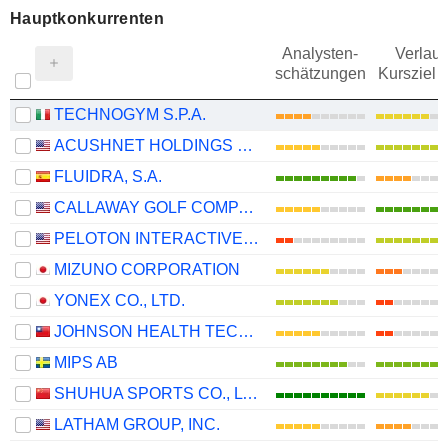
Hauptkonkurrenten
Analysten-
Verlauf
schätzungen
Kursziel 
TECHNOGYM S.P.A.
ACUSHNET HOLDINGS CORP.
FLUIDRA, S.A.
CALLAWAY GOLF COMPANY
PELOTON INTERACTIVE, INC.
MIZUNO CORPORATION
YONEX CO., LTD.
JOHNSON HEALTH TECH .CO., LTD.
MIPS AB
SHUHUA SPORTS CO., LTD.
LATHAM GROUP, INC.