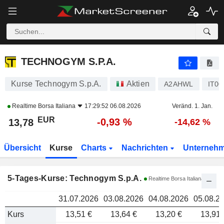
TECHNOGYM S.P.A.
13,78
TECHNOGYM S.P.A.
Kurse Technogym S.p.A.
Aktien
A2AHWL
IT00
Realtime
Borsa Italiana
17:29:52 06.08.2026
Veränd. 1. Jan.
EUR
-0,93 %
13,78
-14,62 %
Übersicht
Kurse
Charts
Nachrichten
Unterneh
5-Tages-Kurse: Technogym S.p.A.
Realtime Borsa Italiana
31.07.2026
03.08.2026
04.08.2026
05.08.2
Kurs
13,51 €
13,64 €
13,20 €
13,91 