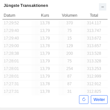
Jüngste Transaktionen
Datum
Kurs
Volumen
Total
17:29:52
13,78
370
314.117
17:29:40
13,79
75
313.747
17:29:40
13,79
15
313.672
17:29:00
13,78
129
313.657
17:28:38
13,79
200
313.528
17:28:01
13,79
75
313.328
17:28:01
13,79
254
313.253
17:28:01
13,79
87
312.999
17:27:31
13,78
87
312.912
17:27:31
13,78
31
312.825
Weiter