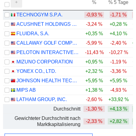
%
% 5 Tage
%
TECHNOGYM S.P.A.
-0,93 %
-1,71 %
ACUSHNET HOLDINGS CORP.
-3,24 %
+0,28 %
+
FLUIDRA, S.A.
+0,35 %
+4,10 %
CALLAWAY GOLF COMPANY
-5,99 %
-2,40 %
+
PELOTON INTERACTIVE, INC.
-11,43 %
-10,27 %
-
MIZUNO CORPORATION
+0,95 %
-1,19 %
+
YONEX CO., LTD.
+2,32 %
-3,36 %
-
JOHNSON HEALTH TECH .CO., LTD.
+5,95 %
+5,95 %
-
MIPS AB
+1,38 %
-4,93 %
LATHAM GROUP, INC.
-2,60 %
+33,92 %
Durchschnitt
-1,30 %
+4,13 %
+
Gewichteter Durchschnitt nach
-2,33 %
+2,82 %
+
Marktkapitalisierung