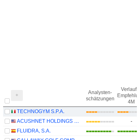
Verlauf d
Analysten-
Empfehlu
schätzungen
4M
TECHNOGYM S.P.A.
ACUSHNET HOLDINGS CORP.
-
FLUIDRA, S.A.