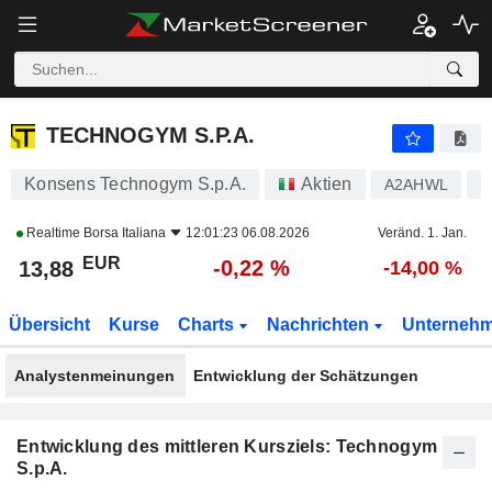
TECHNOGYM S.P.A.
13,88
€
-0,22 %
TECHNOGYM S.P.A.
Konsens Technogym S.p.A.
Aktien
A2AHWL
I
Realtime
Borsa Italiana
12:01:23 06.08.2026
Veränd. 1. Jan.
EUR
-0,22 %
13,88
-14,00 %
Übersicht
Kurse
Charts
Nachrichten
Unterneh
Analystenmeinungen
Entwicklung der Schätzungen
Entwicklung des mittleren Kursziels: Technogym
S.p.A.