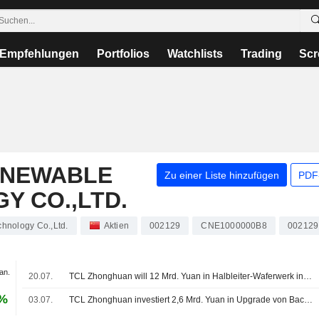
Empfehlungen
Portfolios
Watchlists
Trading
Scr
ENEWABLE
Zu einer Liste hinzufügen
PDF-
Y CO.,LTD.
hnology Co.,Ltd.
Aktien
002129
CNE1000000B8
002129
an.
20.07.
TCL Zhonghuan will 12 Mrd. Yuan in Halbleiter-Waferwerk in Shenzhen investieren
 %
03.07.
TCL Zhonghuan investiert 2,6 Mrd. Yuan in Upgrade von Back-Contact-Zellen und -Modulen