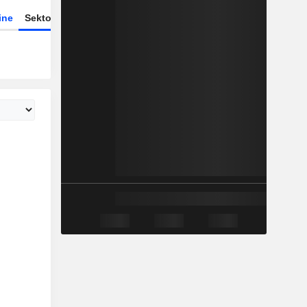
ine
Sektor
ETFs