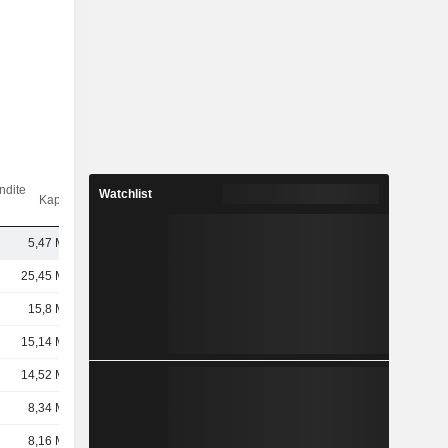
ndite
Watchlist
Kap.($)
5,47 Mrd.
25,45 Mrd.
15,8 Mrd.
15,14 Mrd.
14,52 Mrd.
8,34 Mrd.
8,16 Mrd.