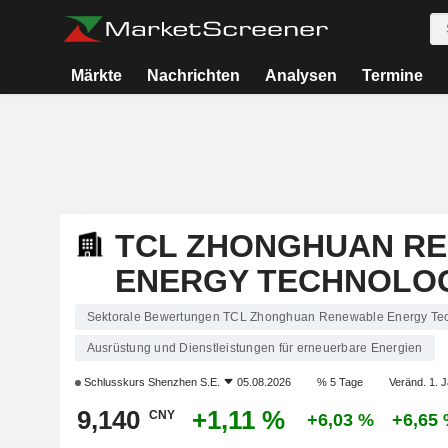
Märkte
Nachrichten
Analysen
Termine
TCL ZHONGHUAN R
ENERGY TECHNOLOG
Sektorale Bewertungen TCL Zhonghuan Renewable Energy Tec
Ausrüstung und Dienstleistungen für erneuerbare Energien
Schlusskurs
Shenzhen S.E.
05.08.2026
% 5 Tage
Veränd. 1. J
9,140
+1,11 %
CNY
+6,03 %
+6,65