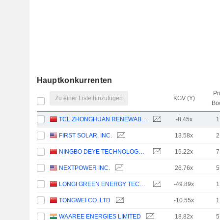
Hauptkonkurrenten
Pr
Zu einer Liste hinzufügen
KGV (Y)
Bo
TCL ZHONGHUAN RENEWABLE ENERGY TECHNOLOGY CO.,LTD.
-8.45x
1
FIRST SOLAR, INC.
13.58x
2
NINGBO DEYE TECHNOLOGY GROUP CO., LTD.
19.22x
7
NEXTPOWER INC.
26.76x
5
LONGI GREEN ENERGY TECHNOLOGY CO., LTD.
-49.89x
1
TONGWEI CO.,LTD
-10.55x
1
WAAREE ENERGIES LIMITED
18.82x
5