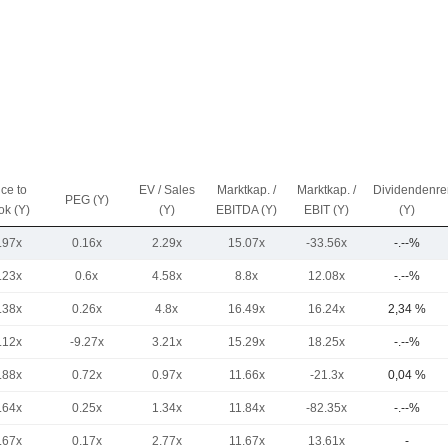
ice to
EV / Sales
Marktkap. /
Marktkap. /
Dividendenre
PEG (Y)
ok (Y)
(Y)
EBITDA (Y)
EBIT (Y)
(Y)
.97x
0.16x
2.29x
15.07x
-33.56x
-.--%
.23x
0.6x
4.58x
8.8x
12.08x
-.--%
.38x
0.26x
4.8x
16.49x
16.24x
2,34 %
.12x
-9.27x
3.21x
15.29x
18.25x
-.--%
.88x
0.72x
0.97x
11.66x
-21.3x
0,04 %
.64x
0.25x
1.34x
11.84x
-82.35x
-.--%
.67x
0.17x
2.77x
11.67x
13.61x
-