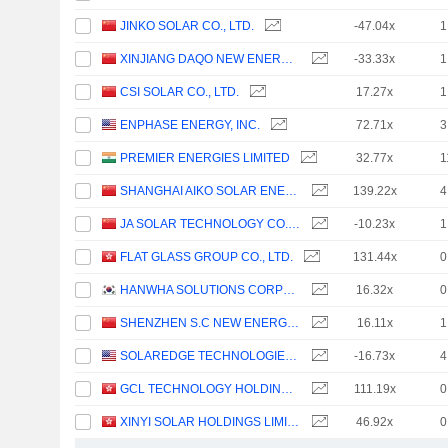
JINKO SOLAR CO., LTD.
-47.04x
1
XINJIANG DAQO NEW ENERGY CO.,LTD.
-33.33x
1
CSI SOLAR CO., LTD.
17.27x
1
ENPHASE ENERGY, INC.
72.71x
3
PREMIER ENERGIES LIMITED
32.77x
1
SHANGHAI AIKO SOLAR ENERGY CO.,LTD.
139.22x
4
JA SOLAR TECHNOLOGY CO., LTD.
-10.23x
1
FLAT GLASS GROUP CO., LTD.
131.44x
0
HANWHA SOLUTIONS CORPORATION
16.32x
0
SHENZHEN S.C NEW ENERGY TECHNOLOGY CORPORATION
16.11x
1
SOLAREDGE TECHNOLOGIES, INC.
-16.73x
4
GCL TECHNOLOGY HOLDINGS LIMITED
111.19x
0
XINYI SOLAR HOLDINGS LIMITED
46.92x
0