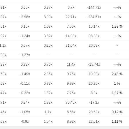
.91x
0.55x
0.87x
6.7x
-144.73x
-.--%
.07x
-3.98x
8.99x
22.71x
-224.51x
-.--%
.51x
0.15x
1.03x
7.56x
15.14x
1,39 %
.92x
-1.24x
3.82x
14.98x
98.38x
-.--%
1.1x
0.67x
6.26x
21.04x
26.03x
-
.98x
-1.27x
-
-
-
-
.33x
0.22x
0.76x
11.4x
-15.74x
-.--%
.69x
-1.49x
2.36x
9.76x
19.99x
2,48 %
.58x
-0.11x
0.92x
9.99x
20.26x
1 %
.47x
-0.32x
1.82x
7.75x
8.3x
1,07 %
.71x
0.24x
1.32x
75.45x
-17.2x
-.--%
.46x
-1.05x
1.7x
5.56x
23.63x
0,12 %
.63x
-0.9x
1.54x
8.92x
22.51x
1,11 %