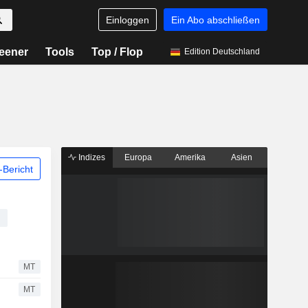
Einloggen
Ein Abo abschließen
eener
Tools
Top / Flop
Edition Deutschland
Indizes
Europa
Amerika
Asien
Bericht
MT
MT