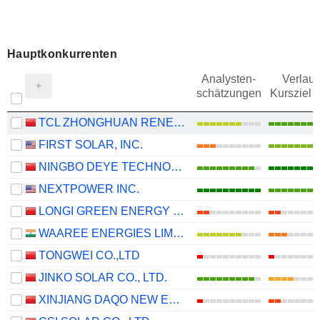
Hauptkonkurrenten
Analysten-
Verlauf
schätzungen
Kursziel 
TCL ZHONGHUAN RENEWABLE ENERGY TECHNOLOGY CO.,LTD.
FIRST SOLAR, INC.
NINGBO DEYE TECHNOLOGY GROUP CO., LTD.
NEXTPOWER INC.
LONGI GREEN ENERGY TECHNOLOGY CO., LTD.
WAAREE ENERGIES LIMITED
TONGWEI CO.,LTD
JINKO SOLAR CO., LTD.
XINJIANG DAQO NEW ENERGY CO.,LTD.