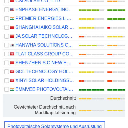
CSI SOLAR CO., LTD.
ENPHASE ENERGY, INC.
PREMIER ENERGIES LIMITED
SHANGHAI AIKO SOLAR ENERGY CO.,LTD.
JA SOLAR TECHNOLOGY CO., LTD.
HANWHA SOLUTIONS CORPORATION
FLAT GLASS GROUP CO., LTD.
SHENZHEN S.C NEW ENERGY TECHNOLOGY CORPORATION
GCL TECHNOLOGY HOLDINGS LIMITED
XINYI SOLAR HOLDINGS LIMITED
EMMVEE PHOTOVOLTAIC POWER LIMITED
Durchschnitt
Gewichteter Durchschnitt nach
Marktkapitalisierung
Photovoltaische Solarsysteme und Ausrüstung