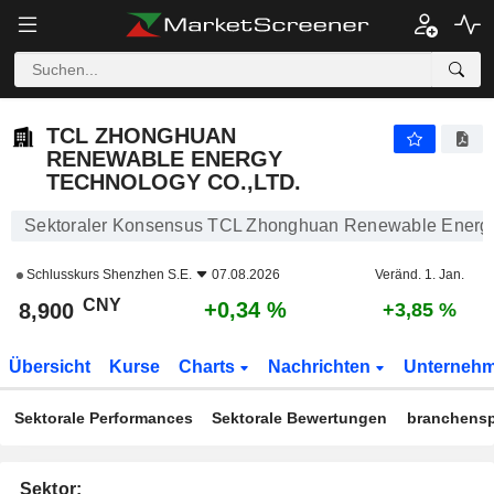
TCL ZHONGHUAN RENEWABLE ENERGY TECHNOLOGY CO.,LTD.
8,900
¥
+0,34 %
TCL ZHONGHUAN
RENEWABLE ENERGY
TECHNOLOGY CO.,LTD.
Sektoraler Konsensus TCL Zhonghuan Renewable Energy 
Schlusskurs
Shenzhen S.E.
07.08.2026
Veränd. 1. Jan.
CNY
+0,34 %
8,900
+3,85 %
Übersicht
Kurse
Charts
Nachrichten
Unterneh
Sektorale Performances
Sektorale Bewertungen
branchensp
Sektor: