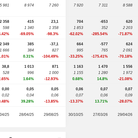
5 981
8 974
7 260
7 920
7 311
8 588
-2 358
415
23,1
704
-653
620
598
1 340
1 358
1 853
352
2 203
4.42%
-69.05%
-98.3%
-62.02%
-285.54%
-71.87%
-2 349
385
-37,1
664
-577
624
-1 666
384
827
995
765
2 091
1.01%
0.31%
-104.49%
-33.25%
-175.41%
-70.18%
38,8
1 013
871
1 163
1 470
1 556
528
996
1 000
1 155
1 280
1 972
2.65%
1.64%
-12.93%
0.68%
14.8%
-21.08%
0,00
0,05
0,05
0,06
0,07
0,07
0,02
0,04
0,06
0,07
0,06
0,09
0.48%
39.28%
-13.85%
-13.37%
13.71%
-28.07%
04/25
28/04/25
29/08/25
30/10/25
27/03/26
29/04/26