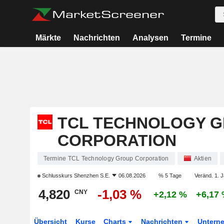
Märkte
Nachrichten
Analysen
Termine
TCL TECHNOLOGY 
CORPORATION
Termine TCL Technology Group Corporation
Aktien
Schlusskurs
Shenzhen S.E.
06.08.2026
% 5 Tage
Veränd. 1. J
4,820
-1,03 %
CNY
+2,12 %
+6,17
Übersicht
Kurse
Charts
Nachrichten
Untern