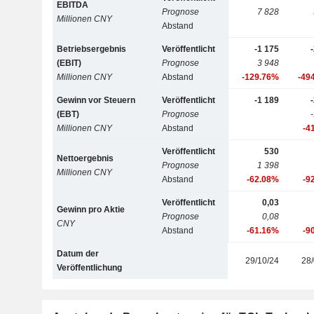
EBITDA
Prognose
7 828
Millionen CNY
Abstand
Betriebsergebnis
Veröffentlicht
-1 175
(EBIT)
Prognose
3 948
Millionen CNY
Abstand
-129.76%
-49
Gewinn vor Steuern
Veröffentlicht
-1 189
(EBT)
Prognose
Millionen CNY
Abstand
-4
Veröffentlicht
530
Nettoergebnis
Prognose
1 398
Millionen CNY
Abstand
-62.08%
-9
Veröffentlicht
0,03
Gewinn pro Aktie
Prognose
0,08
CNY
Abstand
-61.16%
-9
Datum der
29/10/24
28/
Veröffentlichung