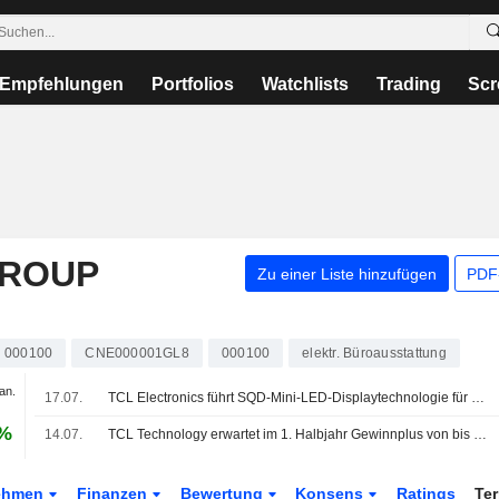
Empfehlungen
Portfolios
Watchlists
Trading
Scr
GROUP
Zu einer Liste hinzufügen
PDF-
000100
CNE000001GL8
000100
elektr. Büroausstattung
an.
17.07.
TCL Electronics führt SQD-Mini-LED-Displaytechnologie für Großbildfernseher ein
 %
14.07.
TCL Technology erwartet im 1. Halbjahr Gewinnplus von bis zu 108%
ehmen
Finanzen
Bewertung
Konsens
Ratings
Te