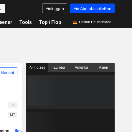
Einloggen
Ein Abo abschließen
eener
Tools
Top / Flop
Edition Deutschland
Indizes
Europa
Amerika
Asien
Bericht
CI
MT
rmine
Sektor
ETFs