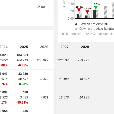
06:00
2024
2025
2026
2027
2028
4 823
184 063
0 058
184 719
206 099
223 597
239 722
3.08%
-0.35%
6 043
33 239
0 914
30 697
38 379
43 690
48 897
5.76%
8.28%
-4 098
488
2 326
3 483
7 661
12 576
14 985
6.17%
-85.98%
-3 954
435