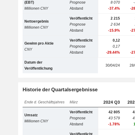
(EBT)
Prognose
8 070
Millionen CNY
Abstand
-37.4%
-2
Veröffentlicht
2 215
Nettoergebnis
Prognose
2 634
Millionen CNY
Abstand
-15.9%
-2
Veröffentlicht
0,12
Gewinn pro Aktie
Prognose
0,17
CNY
Abstand
-29.44%
-2
Datum der
30/04/24
28/
Veröffentlichung
Historie der Quartalsergebnisse
2024 Q3
202
Ende d. Geschäftsjahres
März
Veröffentlicht
42 805
4
Umsatz
Prognose
43 579
4
Millionen CNY
Abstand
-1.78%
Veröffentlicht