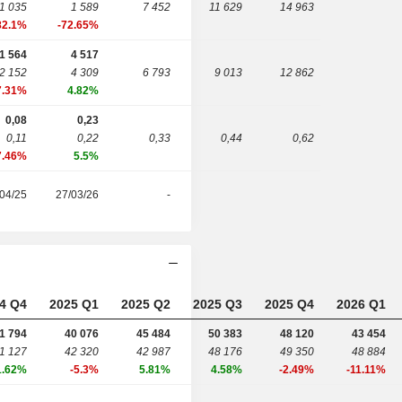
-1 035
1 589
7 452
11 629
14 963
82.1%
-72.65%
1 564
4 517
2 152
4 309
6 793
9 013
12 862
7.31%
4.82%
0,08
0,23
0,11
0,22
0,33
0,44
0,62
7.46%
5.5%
04/25
27/03/26
-
4 Q4
2025 Q1
2025 Q2
2025 Q3
2025 Q4
2026 Q1
1 794
40 076
45 484
50 383
48 120
43 454
1 127
42 320
42 987
48 176
49 350
48 884
1.62%
-5.3%
5.81%
4.58%
-2.49%
-11.11%