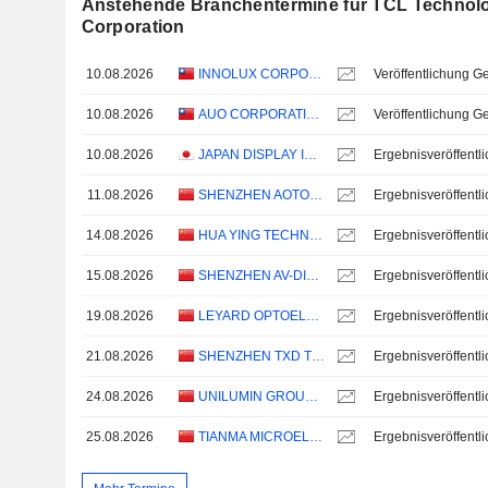
Anstehende Branchentermine für TCL Technol
Corporation
10.08.2026
INNOLUX CORPORATION
10.08.2026
AUO CORPORATION
10.08.2026
JAPAN DISPLAY INC.
11.08.2026
SHENZHEN AOTO ELECTRONICS CO., LTD.
14.08.2026
HUA YING TECHNOLOGY (GROUP) CO.,LTD.
15.08.2026
SHENZHEN AV-DISPLAY CO., LTD.
19.08.2026
LEYARD OPTOELECTRONIC CO., LTD.
21.08.2026
SHENZHEN TXD TECHNOLOGY CO.,LTD.
24.08.2026
UNILUMIN GROUP CO., LTD
25.08.2026
TIANMA MICROELECTRONICS CO., LTD.