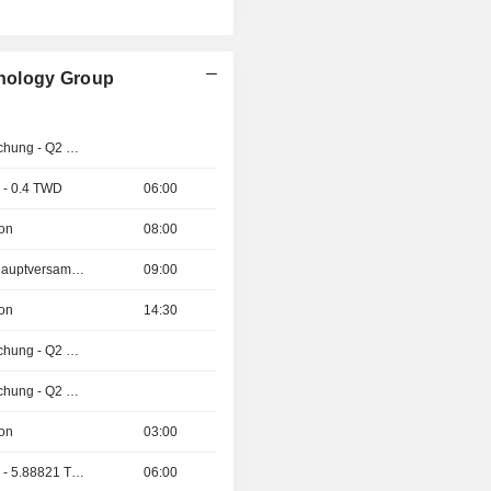
nology Group
Ergebnisveröffentlichung - Q2 2026
 - 0.4 TWD
06:00
ion
08:00
Außerordentliche Hauptversammlung
09:00
ion
14:30
Ergebnisveröffentlichung - Q2 2026
Ergebnisveröffentlichung - Q2 2026
ion
03:00
Ex-Dividenden-Tag - 5.88821 TWD
06:00