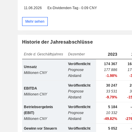
11.06.2026
Ex-Dividenden-Tag - 0.09 CNY
Mehr sehen
Historie der Jahresabschlüsse
2023
Ende d. Geschäftsjahres
Dezember
Veröffentlicht
174 367
16
Umsatz
Prognose
177 886
17
Millionen CNY
Abstand
-1.98%
-
Veröffentlicht
30 247
2
EBITDA
Prognose
33 531
3
Millionen CNY
Abstand
-9.79%
-1
Betriebsergebnis
Veröffentlicht
5 184
(EBIT)
Prognose
10 332
Millionen CNY
Abstand
-49.82%
-27
Gewinn vor Steuern
Veröffentlicht
5 052