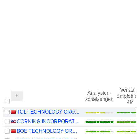
Verlauf d
Analysten-
Empfehlu
schätzungen
4M
TCL TECHNOLOGY GROUP CORPORATION
CORNING INCORPORATED
BOE TECHNOLOGY GROUP COMPANY LIMITED