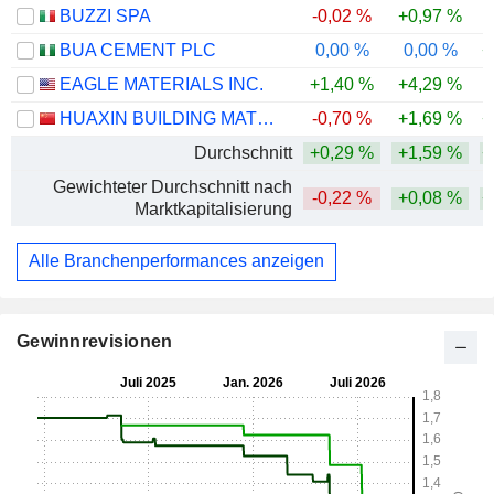
BUZZI SPA
-0,02 %
+0,97 %
BUA CEMENT PLC
0,00 %
0,00 %
+
EAGLE MATERIALS INC.
+1,40 %
+4,29 %
HUAXIN BUILDING MATERIALS GROUP CO., LTD.
-0,70 %
+1,69 %
+
Durchschnitt
+0,29 %
+1,59 %
+
Gewichteter Durchschnitt nach
-0,22 %
+0,08 %
+
Marktkapitalisierung
Alle Branchenperformances anzeigen
Gewinnrevisionen