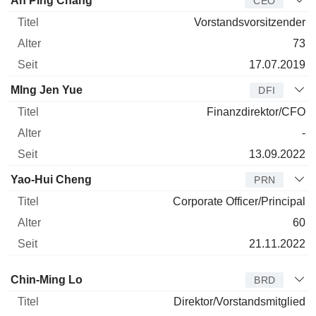
An Ping Chang
CEO
Vorstandsvorsitzender
73
17.07.2019
MIng Jen Yue
DFI
Finanzdirektor/CFO
-
13.09.2022
Yao-Hui Cheng
PRN
Corporate Officer/Principal
60
21.11.2022
Verwaltungsratsmitglied
Titel
Alter
Seit
Chin-Ming Lo
BRD
Direktor/Vorstandsmitglied