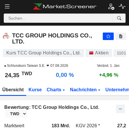
TCC GROUP HOLDINGS CO., LTD.
24,35
NT$
0,00 %
TCC GROUP HOLDINGS CO.,
LTD.
Kurs TCC Group Holdings Co., Ltd.
Aktien
1101
Schlusskurs
Taiwan S.E.
07.08.2026
Veränd. 1. Jan.
TWD
0,00 %
24,35
+4,96 %
Übersicht
Kurse
Charts
Nachrichten
Unterneh
Bewertung: TCC Group Holdings Co., Ltd.
Marktwert
183 Mrd.
KGV 2026 *
27,2x