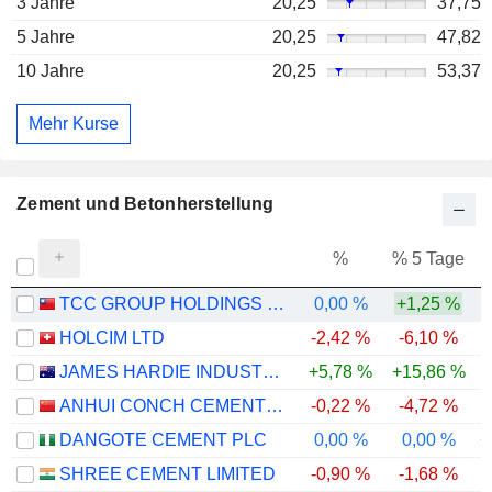
3 Jahre
20,25
37,75
5 Jahre
20,25
47,82
10 Jahre
20,25
53,37
Mehr Kurse
Zement und Betonherstellung
%
% 5 Tage
%
TCC GROUP HOLDINGS CO., LTD.
0,00 %
+1,25 %
HOLCIM LTD
-2,42 %
-6,10 %
JAMES HARDIE INDUSTRIES PLC
+5,78 %
+15,86 %
ANHUI CONCH CEMENT COMPANY LIMITED
-0,22 %
-4,72 %
-
DANGOTE CEMENT PLC
0,00 %
0,00 %
+
SHREE CEMENT LIMITED
-0,90 %
-1,68 %
-