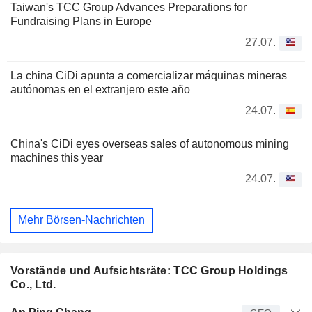
Taiwan's TCC Group Advances Preparations for
Fundraising Plans in Europe
27.07.
La china CiDi apunta a comercializar máquinas mineras
autónomas en el extranjero este año
24.07.
China's CiDi eyes overseas sales of autonomous mining
machines this year
24.07.
Mehr Börsen-Nachrichten
Vorstände und Aufsichtsräte: TCC Group Holdings
Co., Ltd.
Manager
Titel
Alter
Seit