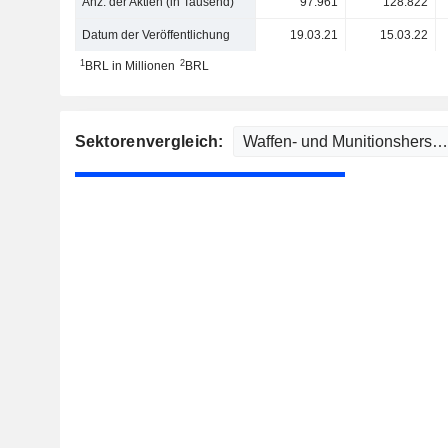
Anz. der Aktien (in Tausend)
97.961
128.822
Datum der Veröffentlichung
19.03.21
15.03.22
1
2
BRL in Millionen
BRL
Sektorenvergleich: