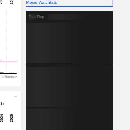
Meine Watchlists
Top / Flop
tz