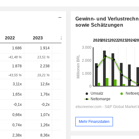
Gewinn- und Verlustrech
sowie Schätzungen
2022
2023
2024
2025
1.686
1.914
1.067
670
-41,48 %
13,51 %
-44,26 %
-37,19 %
1.878
2.238
1.527
1.242
-43,55 %
19,21 %
-31,81 %
-18,64 %
3,11x
12,6x
13,6x
35,7x
1,65x
1,76x
0,81x
0,52x
-0,1x
-0,2x
-0,3x
-0,5x
0,66x
1,07x
0,64x
0,46x
Mehr Finanzdaten
0,74x
1,26x
0,91x
0,85x
2,38x
8,36x
6,69x
31,9x