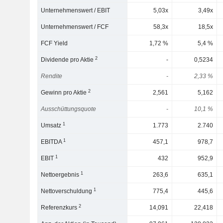
Unternehmenswert / EBIT
5,03x
3,49x
Unternehmenswert / FCF
58,3x
18,5x
FCF Yield
1,72 %
5,4 %
2
Dividende pro Aktie
-
0,5234
Rendite
-
2,33 %
2
Gewinn pro Aktie
2,561
5,162
Ausschüttungsquote
-
10,1 %
1
Umsatz
1.773
2.740
1
EBITDA
457,1
978,7
1
EBIT
432
952,9
1
Nettoergebnis
263,6
635,1
1
Nettoverschuldung
775,4
445,6
2
Referenzkurs
14,091
22,418