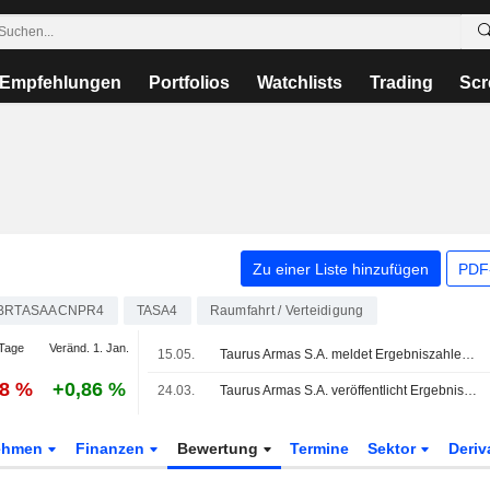
Empfehlungen
Portfolios
Watchlists
Trading
Scr
Zu einer Liste hinzufügen
PDF-
BRTASAACNPR4
TASA4
Raumfahrt / Verteidigung
Tage
Veränd. 1. Jan.
15.05.
Taurus Armas S.A. meldet Ergebniszahlen für das erste Quartal zum 31. März 2026
48 %
+0,86 %
24.03.
Taurus Armas S.A. veröffentlicht Ergebnisse für das am 31. Dezember 2025 endende Geschäftsjahr
ehmen
Finanzen
Bewertung
Termine
Sektor
Deriv