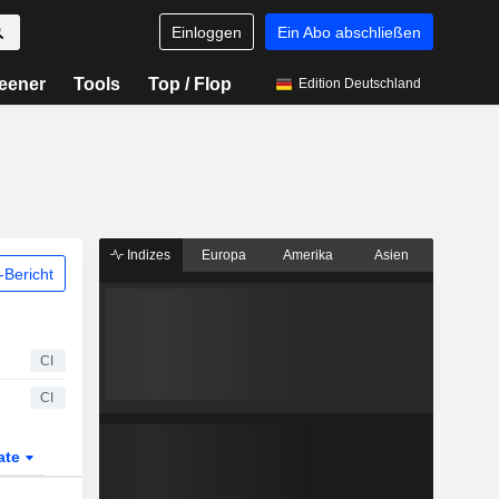
Einloggen
Ein Abo abschließen
eener
Tools
Top / Flop
Edition Deutschland
Indizes
Europa
Amerika
Asien
Bericht
CI
CI
ate