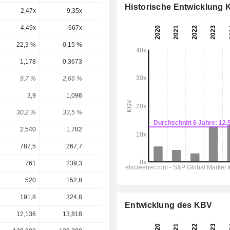
Historische Entwicklung
2,47x
9,35x
7,74x
307x
4,49x
-667x
-7,98x
-7,89x
22,3 %
-0,15 %
-12,5 %
-12,7 %
1,178
0,3673
0,1846
0,003111
9,7 %
2,66 %
2,46 %
0,07 %
3,9
1,096
0,5516
0,1308
30,2 %
33,5 %
33,5 %
2,38 %
2.540
1.782
1.673
1.463
787,5
267,7
228,2
38,89
761
239,3
197,2
4,044
520
152,8
76,59
17,67
191,8
324,8
459,8
572
Entwicklung des KBV
12,136
13,818
7,500
4,670