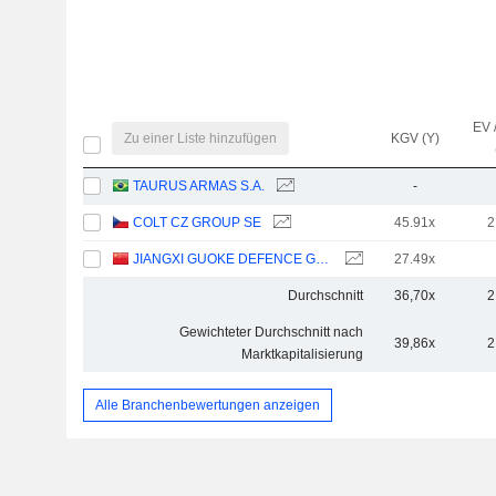
EV 
Zu einer Liste hinzufügen
KGV (Y)
TAURUS ARMAS S.A.
-
COLT CZ GROUP SE
45.91x
2
JIANGXI GUOKE DEFENCE GROUP CO.,LTD.
27.49x
Durchschnitt
36,70x
2
Gewichteter Durchschnitt nach
39,86x
2
Marktkapitalisierung
Alle Branchenbewertungen anzeigen