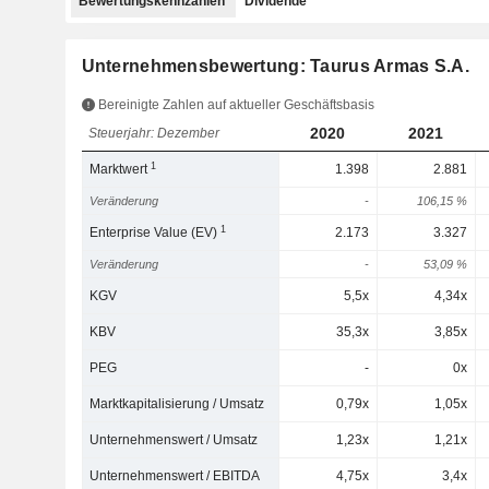
Bewertungskennzahlen
Dividende
Unternehmensbewertung: Taurus Armas S.A.
Bereinigte Zahlen auf aktueller Geschäftsbasis
2020
2021
Steuerjahr: Dezember
1
Marktwert
1.398
2.881
Veränderung
-
106,15 %
1
Enterprise Value (EV)
2.173
3.327
Veränderung
-
53,09 %
KGV
5,5x
4,34x
KBV
35,3x
3,85x
PEG
-
0x
Marktkapitalisierung / Umsatz
0,79x
1,05x
Unternehmenswert / Umsatz
1,23x
1,21x
Unternehmenswert / EBITDA
4,75x
3,4x