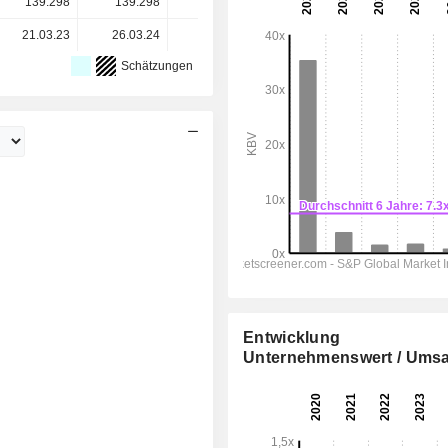
139.298
139.298
138.943
139.200
21.03.23
26.03.24
25.03.25
25.03.26
Schätzungen
Entwicklung
Unternehmenswert / Umsa