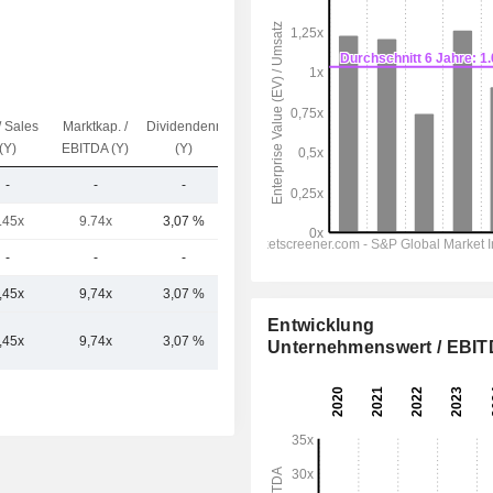
/ Sales
Marktkap. /
Dividendenrendite
Kap.($)
(Y)
EBITDA (Y)
(Y)
-
-
-
134 Mio.
.45x
9.74x
3,07 %
2,92 Mrd.
-
-
-
1,43 Mrd.
,45x
9,74x
3,07 %
1,49 Mrd.
Entwicklung
,45x
9,74x
3,07 %
Unternehmenswert / EBI