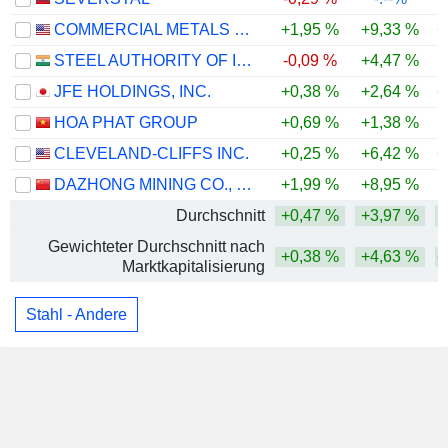
COMMERCIAL METALS COMPANY
+1,95 %
+9,33 %
+
STEEL AUTHORITY OF INDIA LIMITED
-0,09 %
+4,47 %
JFE HOLDINGS, INC.
+0,38 %
+2,64 %
+
HOA PHAT GROUP
+0,69 %
+1,38 %
CLEVELAND-CLIFFS INC.
+0,25 %
+6,42 %
+
DAZHONG MINING CO., LTD.
+1,99 %
+8,95 %
Durchschnitt
+0,47 %
+3,97 %
Gewichteter Durchschnitt nach
+0,38 %
+4,63 %
+
Marktkapitalisierung
Stahl - Andere