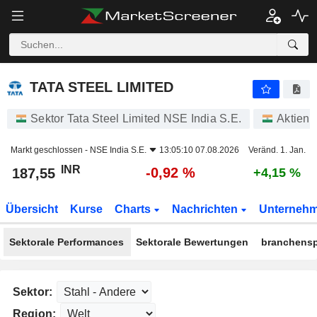
TATA STEEL LIMITED
187,55
₹
-0,92 %
TATA STEEL LIMITED
Sektor Tata Steel Limited NSE India S.E.
Aktien
Markt geschlossen -
NSE India S.E.
13:05:10 07.08.2026
Veränd. 1. Jan.
INR
-0,92 %
187,55
+4,15 %
Übersicht
Kurse
Charts
Nachrichten
Unterneh
Sektorale Performances
Sektorale Bewertungen
branchensp
Sektor:
Region: