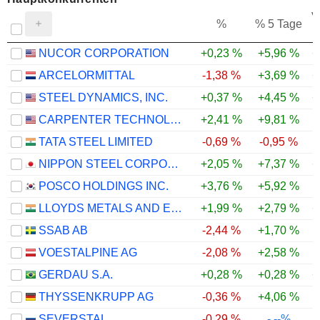
V
%
% 5 Tage
NUCOR CORPORATION
+0,23 %
+5,96 %
+
ARCELORMITTAL
-1,38 %
+3,69 %
+
STEEL DYNAMICS, INC.
+0,37 %
+4,45 %
+
CARPENTER TECHNOLOGY CORPORATION
+2,41 %
+9,81 %
TATA STEEL LIMITED
-0,69 %
-0,95 %
NIPPON STEEL CORPORATION
+2,05 %
+7,37 %
+
POSCO HOLDINGS INC.
+3,76 %
+5,92 %
LLOYDS METALS AND ENERGY LIMITED
+1,99 %
+2,79 %
+
SSAB AB
-2,44 %
+1,70 %
VOESTALPINE AG
-2,08 %
+2,58 %
GERDAU S.A.
+0,28 %
+0,28 %
+
THYSSENKRUPP AG
-0,36 %
+4,06 %
SEVERSTAL
-0,29 %
-.--%